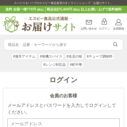
スパイス＆ハーブのエスビー食品直営のオンラインショップ「お届けサイト」
送料 全国一律770円
商品合計5,400円
以上お買い上げで送料無料
(税込)
(税込)
お問い合わせ
ログイン
会員登録
#激辛アイテム
#有機スパイス
#名店の味
#チューブ調味料
#レンジ対応品
#町中華
ログイン
会員のお客様
メールアドレスとパスワードを入力してログインして
ください。