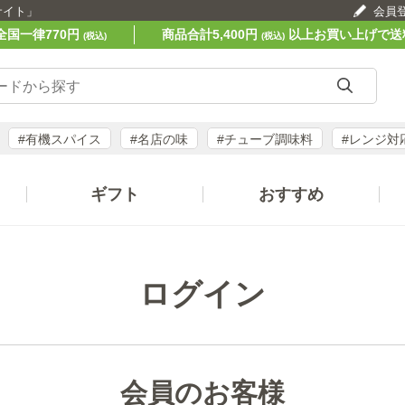
サイト」
会員
全国一律770円
商品合計5,400円
以上お買い上げで送
(税込)
(税込)
#有機スパイス
#名店の味
#チューブ調味料
#レンジ対
ギフト
おすすめ
ログイン
会員のお客様