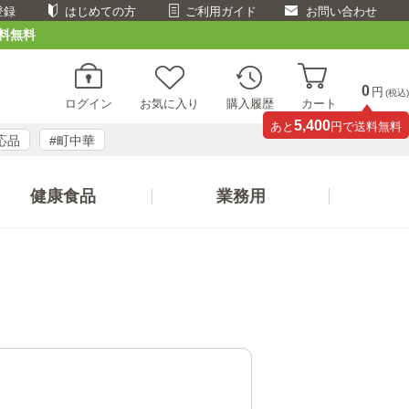
登録
はじめての方
ご利用ガイド
お問い合わせ
料無料
0
円
(税込)
ログイン
お気に入り
購入履歴
カート
5,400
あと
円で送料無料
応品
#町中華
健康食品
業務用