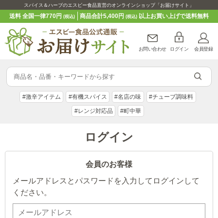
スパイス＆ハーブのエスビー食品直営のオンラインショップ「お届けサイト」
送料 全国一律770円
商品合計5,400円
以上お買い上げで送料無料
(税込)
(税込)
お問い合わせ
ログイン
会員登録
#激辛アイテム
#有機スパイス
#名店の味
#チューブ調味料
#レンジ対応品
#町中華
ログイン
会員のお客様
メールアドレスとパスワードを入力してログインして
ください。