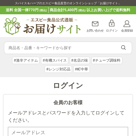
スパイス＆ハーブのエスビー食品直営のオンラインショップ「お届けサイト」
送料 全国一律770円
商品合計5,400円
以上お買い上げで送料無料
(税込)
(税込)
お問い合わせ
ログイン
会員登録
#激辛アイテム
#有機スパイス
#名店の味
#チューブ調味料
#レンジ対応品
#町中華
ログイン
会員のお客様
メールアドレスとパスワードを入力してログインして
ください。