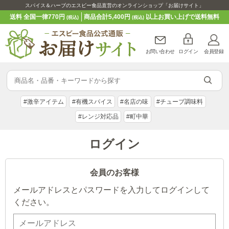
スパイス＆ハーブのエスビー食品直営のオンラインショップ「お届けサイト」
送料 全国一律770円
商品合計5,400円
以上お買い上げで送料無料
(税込)
(税込)
お問い合わせ
ログイン
会員登録
#激辛アイテム
#有機スパイス
#名店の味
#チューブ調味料
#レンジ対応品
#町中華
ログイン
会員のお客様
メールアドレスとパスワードを入力してログインして
ください。