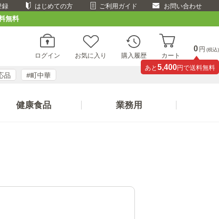
登録
はじめての方
ご利用ガイド
お問い合わせ
料無料
0
円
(税込)
ログイン
お気に入り
購入履歴
カート
5,400
あと
円で送料無料
応品
#町中華
健康食品
業務用