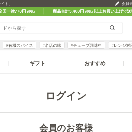
サイト」
会員
全国一律770円
商品合計5,400円
以上お買い上げで送
(税込)
(税込)
#有機スパイス
#名店の味
#チューブ調味料
#レンジ対
ギフト
おすすめ
ログイン
会員のお客様