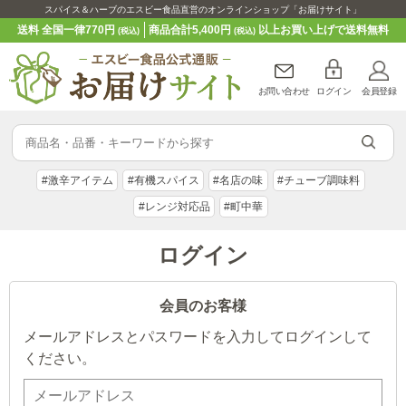
スパイス＆ハーブのエスビー食品直営のオンラインショップ「お届けサイト」
送料 全国一律770円
商品合計5,400円
以上お買い上げで送料無料
(税込)
(税込)
お問い合わせ
ログイン
会員登録
#激辛アイテム
#有機スパイス
#名店の味
#チューブ調味料
#レンジ対応品
#町中華
ログイン
会員のお客様
メールアドレスとパスワードを入力してログインして
ください。