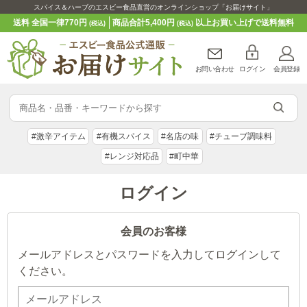
スパイス＆ハーブのエスビー食品直営のオンラインショップ「お届けサイト」
送料 全国一律770円
商品合計5,400円
以上お買い上げで送料無料
(税込)
(税込)
お問い合わせ
ログイン
会員登録
#激辛アイテム
#有機スパイス
#名店の味
#チューブ調味料
#レンジ対応品
#町中華
ログイン
会員のお客様
メールアドレスとパスワードを入力してログインして
ください。