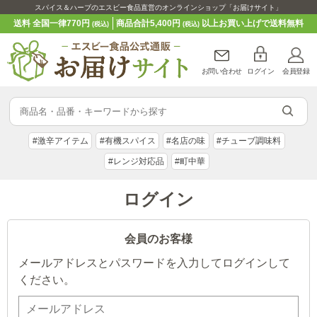
スパイス＆ハーブのエスビー食品直営のオンラインショップ「お届けサイト」
送料 全国一律770円
商品合計5,400円
以上お買い上げで送料無料
(税込)
(税込)
お問い合わせ
ログイン
会員登録
#激辛アイテム
#有機スパイス
#名店の味
#チューブ調味料
#レンジ対応品
#町中華
ログイン
会員のお客様
メールアドレスとパスワードを入力してログインして
ください。