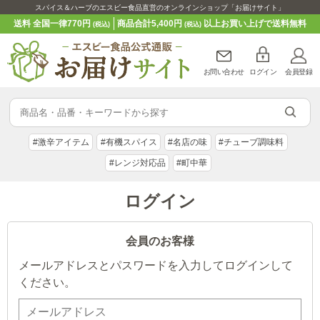
スパイス＆ハーブのエスビー食品直営のオンラインショップ「お届けサイト」
送料 全国一律770円
商品合計5,400円
以上お買い上げで送料無料
(税込)
(税込)
お問い合わせ
ログイン
会員登録
#激辛アイテム
#有機スパイス
#名店の味
#チューブ調味料
#レンジ対応品
#町中華
ログイン
会員のお客様
メールアドレスとパスワードを入力してログインして
ください。