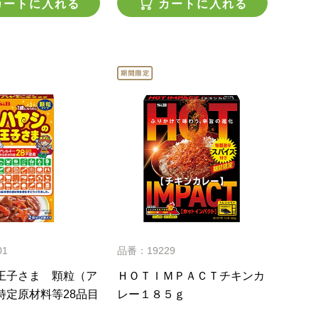
カートに入れる
カートに入れる
01
品番：19229
王子さま 顆粒（ア
ＨＯＴＩＭＰＡＣＴチキンカ
特定原材料等28品目
レー１８５ｇ