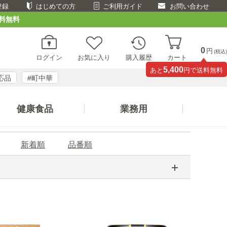
登録
はじめての方
ご利用ガイド
お問い合わせ
料無料
0
円
(税込)
ログイン
お気に入り
購入履歴
カート
5,400
あと
円で送料無料
応品
#町中華
健康食品
業務用
新着順
品番順