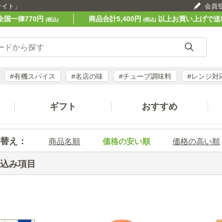
サイト」
会員
全国一律770円
商品合計5,400円
以上お買い上げで送
(税込)
(税込)
#有機スパイス
#名店の味
#チューブ調味料
#レンジ対
ギフト
おすすめ
替え：
商品名順
価格の安い順
価格の高い順
込み項目