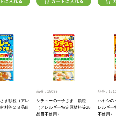
トに入れる
カートに入れる
品番：15099
品番：151
さま顆粒（アレ
シチューの王子さま 顆粒
ハヤシの
材料等２８品目
（アレルギー特定原材料等28
レルギー
品目不使用）
不使用）