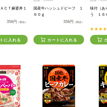
ＡＣＴ麻婆丼１
国産牛ハッシュドビーフ １
味付（あ
６０ｇ
う １６
356円
356円
（税込）
（税込）
トに入れる
カートに入れる