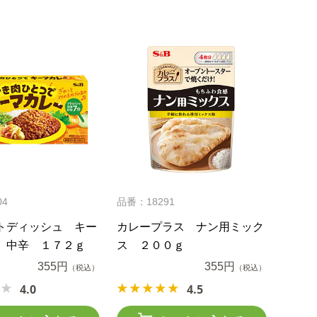
04
品番：18291
トディッシュ キー
カレープラス ナン用ミック
 中辛 １７２ｇ
ス ２００ｇ
355円
355円
（税込）
（税込）
4.0
4.5