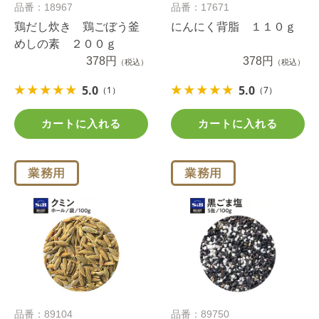
品番：18967
品番：17671
鶏だし炊き 鶏ごぼう釜
にんにく背脂 １１０ｇ
めしの素 ２００ｇ
378円
378円
（税込）
（税込）
5.0
5.0
（1）
（7）
カートに入れる
カートに入れる
品番：89104
品番：89750