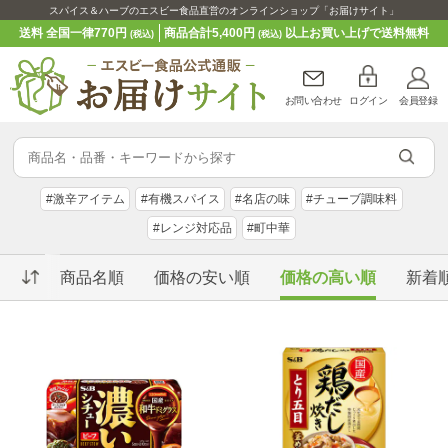
スパイス＆ハーブのエスビー食品直営のオンラインショップ「お届けサイト」
送料 全国一律770円
商品合計5,400円
以上お買い上げで送料無料
(税込)
(税込)
お問い合わせ
ログイン
会員登録
#激辛アイテム
#有機スパイス
#名店の味
#チューブ調味料
#レンジ対応品
#町中華
商品名順
価格の安い順
価格の高い順
新着