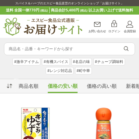
スパイス＆ハーブのエスビー食品直営のオンラインショップ「お届けサイト」
送料 全国一律770円
商品合計5,400円
以上お買い上げで送料無料
(税込)
(税込)
お問い合わせ
ログイン
会員登録
#激辛アイテム
#有機スパイス
#名店の味
#チューブ調味料
#レンジ対応品
#町中華
商品名順
価格の安い順
価格の高い順
新着