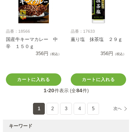
品番：18566
品番：17633
国産牛キーマカレー 中
薫り塩 抹茶塩 ２９ｇ
辛 １５０ｇ
356円
356円
（税込）
（税込）
カートに入れる
カートに入れる
1-20
84
件表示 (全
件)
1
2
3
4
5
次へ
キーワード