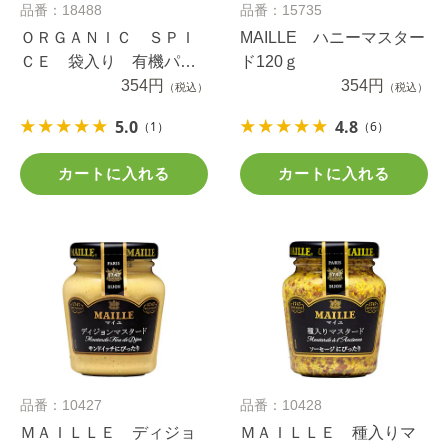
品番：18488
品番：15735
ＯＲＧＡＮＩＣ ＳＰＩ
MAILLE ハニーマスター
ＣＥ 袋入り 有機パセ
ド120ｇ
リ ２.７ｇ
354円
354円
（税込）
（税込）
5.0
4.8
（1）
（6）
カートに入れる
カートに入れる
品番：10427
品番：10428
ＭＡＩＬＬＥ ディジョ
ＭＡＩＬＬＥ 種入りマ