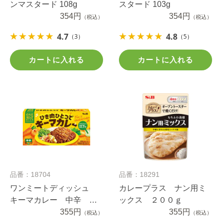
ンマスタード 108g
スタード 103g
354円
354円
（税込）
（税込）
4.7
4.8
（3）
（5）
カートに入れる
カートに入れる
品番：18704
品番：18291
ワンミートディッシュ
カレープラス ナン用ミ
キーマカレー 中辛 １
ックス ２００ｇ
７２ｇ
355円
355円
（税込）
（税込）