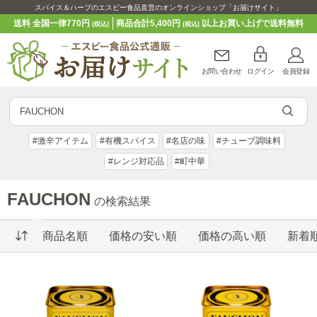
スパイス＆ハーブのエスビー食品直営のオンラインショップ「お届けサイト」
送料 全国一律770円
商品合計5,400円
以上お買い上げで送料無料
(税込)
(税込)
お問い合わせ
ログイン
会員登録
#激辛アイテム
#有機スパイス
#名店の味
#チューブ調味料
#レンジ対応品
#町中華
FAUCHON
の検索結果
商品名順
価格の安い順
価格の高い順
新着