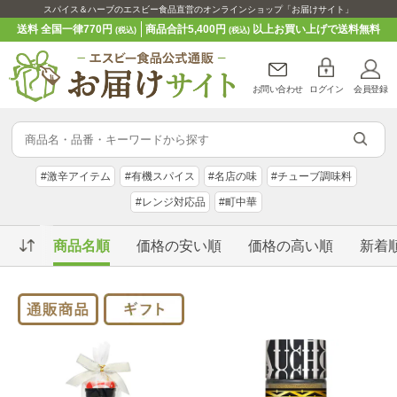
スパイス＆ハーブのエスビー食品直営のオンラインショップ「お届けサイト」
送料 全国一律770円
商品合計5,400円
以上お買い上げで送料無料
(税込)
(税込)
お問い合わせ
ログイン
会員登録
#激辛アイテム
#有機スパイス
#名店の味
#チューブ調味料
#レンジ対応品
#町中華
商品名順
価格の安い順
価格の高い順
新着