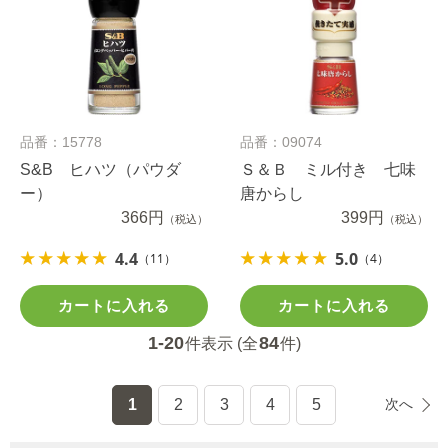
品番：15778
品番：09074
S&B ヒハツ（パウダ
Ｓ＆Ｂ ミル付き 七味
ー）
唐からし
366円
399円
（税込）
（税込）
4.4
5.0
（11）
（4）
カートに入れる
カートに入れる
1-20
84
件表示 (全
件)
1
2
3
4
5
次へ