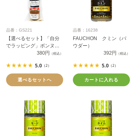
品番：GS221
品番：16238
【選べるセット】「自分
FAUCHON クミン（パ
でラッピング」ボンヌマ
ウダー）
マンプチジャムとハチミ
380円
392円
（税込）
（税込）
ツ2個（１セット）
5.0
5.0
（2）
（2）
選べるセットへ
カートに入れる