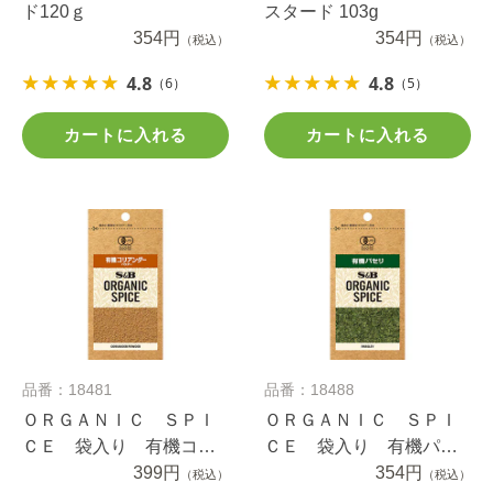
ド120ｇ
スタード 103g
354円
354円
（税込）
（税込）
4.8
4.8
（6）
（5）
カートに入れる
カートに入れる
品番：18481
品番：18488
ＯＲＧＡＮＩＣ ＳＰＩ
ＯＲＧＡＮＩＣ ＳＰＩ
ＣＥ 袋入り 有機コリ
ＣＥ 袋入り 有機パセ
アンダー（パウダー）
399円
リ ２.７ｇ
354円
（税込）
（税込）