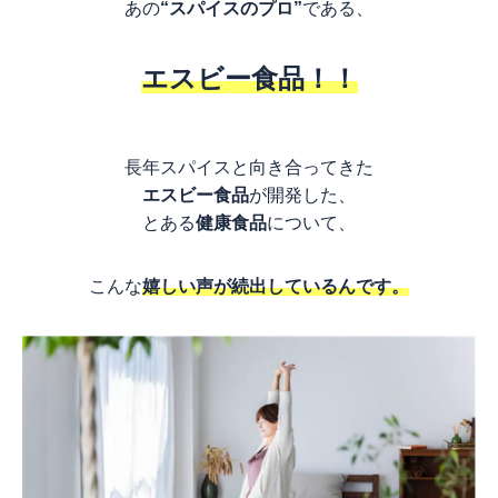
あの
“スパイスのプロ”
である、
エスビー食品！！
長年スパイスと向き合ってきた
エスビー食品
が開発した、
とある
健康食品
について、
こんな
嬉しい声が続出しているんです。