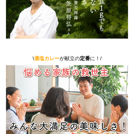
\
適塩カレー
が献立の
定番
に！/