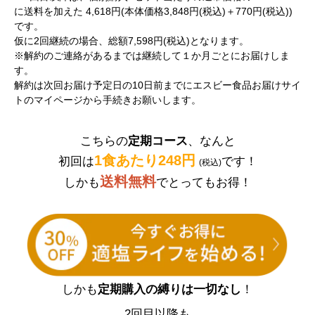
に送料を加えた 4,618円(本体価格3,848円(税込)＋770円(税込))
です。
仮に2回継続の場合、総額7,598円(税込)となります。
※解約のご連絡があるまでは継続して１か月ごとにお届けしま
す。
解約は次回お届け予定日の10日前までにエスビー食品お届けサイ
トのマイページから手続きお願いします。
こちらの
定期コース
、なんと
1食あたり248円
初回は
です！
(税込)
送料無料
しかも
でとってもお得！
しかも
定期購入の縛りは一切なし
！
2回目以降も