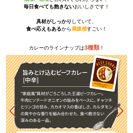
毎日食べても飽きない
おいしさです！
具材がしっかり
していて、
食べ応えもある
から
満腹感
すごい！
3種類
カレーのラインナップは
！