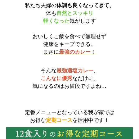
私たち夫婦の
体調も良くなってきて、
体も
自然とスッキリ
軽くなった
気がします
おいしくご飯を食べて無理せず
健康をキープできる、
まさに
最強のカレー
！
そんな
最強適塩カレー
、
こんなに優秀
なだけに、
気になるのはお値段ですよね…
定番メニューとなっている我が家では
お得な
定期コース
を活用中です！