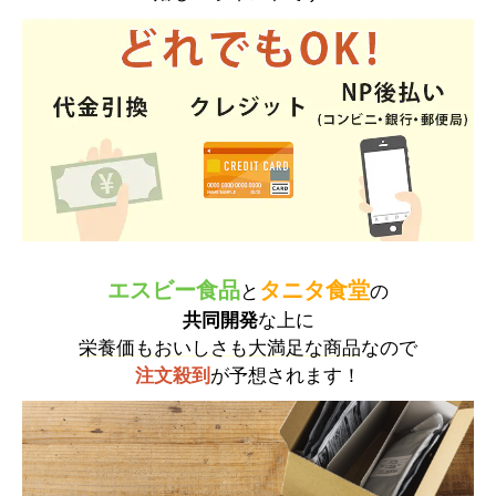
エスビー食品
タニタ食堂
と
の
共同開発
な上に
栄養価もおいしさも大満足な商品
なので
注文殺到
が予想されます！