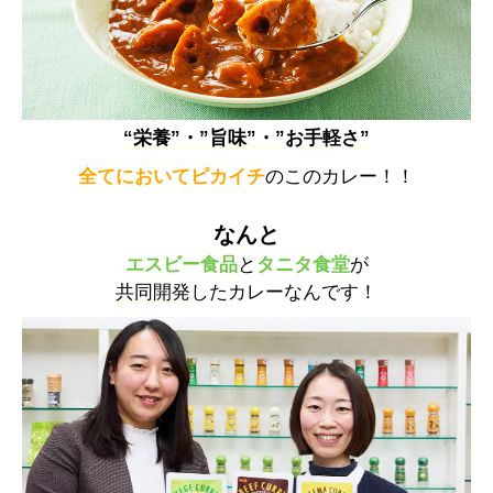
“栄養”・”旨味”・”お手軽さ”
全てにおいてピカイチ
のこのカレー！！
なんと
エスビー食品
と
タニタ食堂
が
共同開発
したカレーなんです！