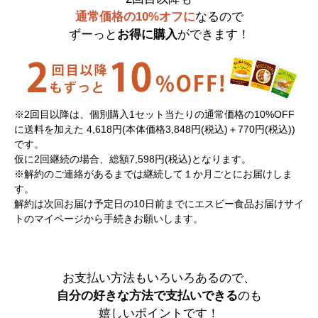
通常価格の10%オフに
なるので
ずーっと
お得に購入
ができます！
※2回目以降は、個別購入1セット当たりの通常価格の10%OFF
に送料を加えた 4,618円(本体価格3,848円(税込)＋770円(税込))
です。
仮に2回継続の場合、総額7,598円(税込)となります。
※解約のご連絡があるまでは継続して１か月ごとにお届けしま
す。
解約は次回お届け予定日の10日前までにエスビー食品お届けサイ
トのマイページから手続きお願いします。
お支払い方法もいろいろあるので、
自分の好きな方法で支払いできる
のも
嬉しいポイントです！