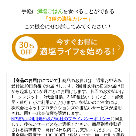
手軽に
減塩ごはん
を食べることができる
「3種の適塩カレー」
この機会にぜひ試してみてください！
【商品のお届けについて】
商品のお届けは、通常お申込み
受付後10日前後でお届けします。2回目以降は初回お届け日
から起算して1か月ごとにお届けします。各回のお支払いは
1．クレジット、2代金引換、3.NP後払い（コンビニ・郵便
局・銀行）がご利用いただけます。後払いのご注文には、
株式会社ネットプロテクションズの後払いサービスが適用
され、同社へ代金債権を譲渡します。
NP後払い利用規約及び同社のプライバシーポリシー
に同意
して、後払いサービスをご選択ください。商品到着後郵送
される請求書で、発行14日以内にお支払いください。ご利
用金額の限度は、100,000円（税込）です。尚、代引き手数