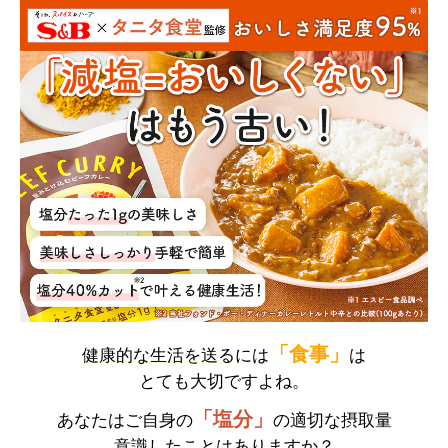
「食事」
健康的な生活を送る
には
は
とても大切ですよね。
「塩分」
あなたはご自身の
の適切な摂取量
意識したことはありますか？