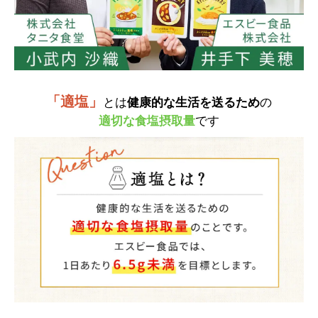
「適塩」
とは
健康的な生活を送るため
の
適切な食塩摂取量
です