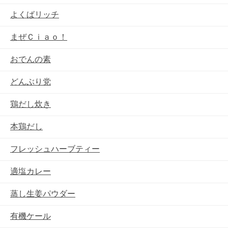
よくばリッチ
まぜＣｉａｏ！
おでんの素
どんぶり党
鶏だし炊き
本鶏だし
フレッシュハーブティー
適塩カレー
蒸し生姜パウダー
有機ケール