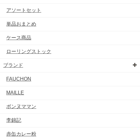
アソートセット
単品おまとめ
ケース商品
ローリングストック
ブランド
FAUCHON
MAILLE
ボンヌママン
李錦記
赤缶カレー粉