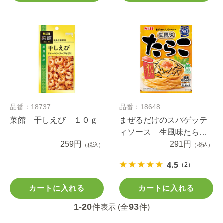
品番：18737
品番：18648
菜館 干しえび １０ｇ
まぜるだけのスパゲッテ
ィソース 生風味たら
259円
こ ５３.４ｇ
291円
（税込）
（税込）
4.5
（2）
カートに入れる
カートに入れる
1-20
93
件表示 (全
件)