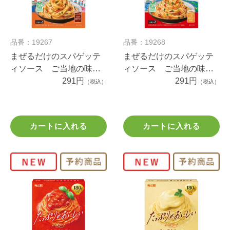
品番：19267
品番：19268
まぜるだけのスパゲッテ
まぜるだけのスパゲッテ
ィソース ご当地の味
ィソース ご当地の味
博多明太子＆高菜 ５５.
291円
伊勢志摩伊勢海老バター
291円
（税込）
（税込）
２ｇ
仕立て ４６.２ｇ
カートに入れる
カートに入れる