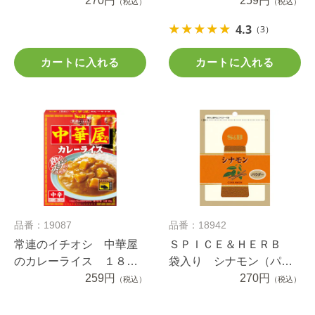
270円
ｇ
259円
（税込）
（税込）
4.3
（3）
カートに入れる
カートに入れる
品番：19087
品番：18942
常連のイチオシ 中華屋
ＳＰＩＣＥ＆ＨＥＲＢ
のカレーライス １８０
袋入り シナモン（パウ
ｇ
259円
ダー） ２４ｇ
270円
（税込）
（税込）