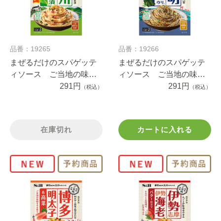
品番：19265
品番：19266
まぜるだけのスパゲッテ
まぜるだけのスパゲッテ
ィソース ご当地の味
ィソース ご当地の味
信州野沢菜漬＆きのこ
291円
有明海苔あごだし仕立
291円
（税込）
（税込）
５０.４ｇ
て ４５ｇ
在庫切れ
カートに入れる