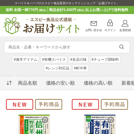
スパイス＆ハーブのエスビー食品直営のオンラインショップ「お届けサイト」
送料 全国一律770円
商品合計5,400円
以上お買い上げで送料無料
(税込)
(税込)
お問い合わせ
ログイン
会員登録
#激辛アイテム
#有機スパイス
#名店の味
#チューブ調味料
#レンジ対応品
#町中華
商品名順
価格の安い順
価格の高い順
新着