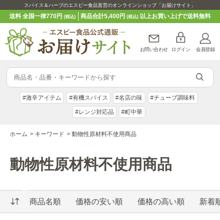
スパイス＆ハーブのエスビー食品直営のオンラインショップ「お届けサイト」
送料 全国一律770円
商品合計5,400円
以上お買い上げで送料無料
(税込)
(税込)
お問い合わせ
ログイン
会員登録
#激辛アイテム
#有機スパイス
#名店の味
#チューブ調味料
#レンジ対応品
#町中華
ホーム
>
キーワード
>
動物性原材料不使用商品
動物性原材料不使用商品
商品名順
価格の安い順
価格の高い順
新着