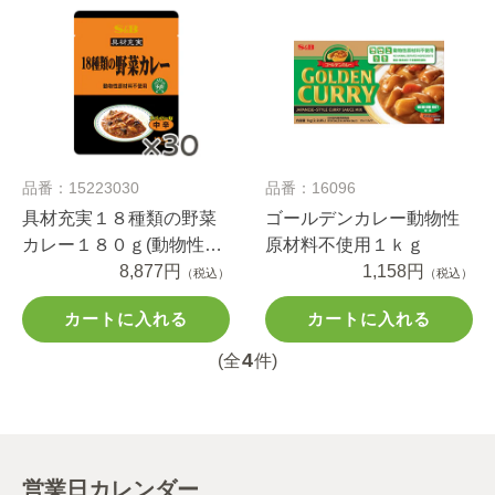
品番：15223030
品番：16096
具材充実１８種類の野菜
ゴールデンカレー動物性
カレー１８０ｇ(動物性原
原材料不使用１ｋｇ
材料不使用)×3０個
8,877円
1,158円
（税込）
（税込）
カートに入れる
カートに入れる
4
(全
件)
営業日カレンダー