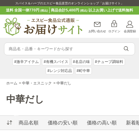
スパイス＆ハーブのエスビー食品直営のオンラインショップ「お届けサイト」
送料 全国一律770円
商品合計5,400円
以上お買い上げで送料無料
(税込)
(税込)
お問い合わせ
ログイン
会員登録
#激辛アイテム
#有機スパイス
#名店の味
#チューブ調味料
#レンジ対応品
#町中華
ホーム
>
中華・エスニック
>
中華だし
中華だし
商品名順
価格の安い順
価格の高い順
新着