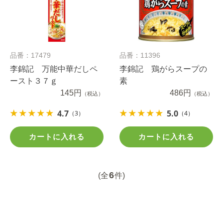
品番：17479
品番：11396
李錦記 万能中華だしペ
李錦記 鶏がらスープの
ースト３７ｇ
素
145円
486円
（税込）
（税込）
4.7
5.0
（3）
（4）
カートに入れる
カートに入れる
6
(全
件)