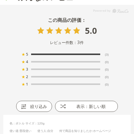
5.0
3
レビュー件数：
件
★
5
(3)
★
4
(0)
★
3
(0)
★
2
(0)
★
1
(0)
絞り込み
表示：新しい順
色：ボトル
サイズ：120g
使い道
:普段使い
使う人
:自分
何で商品を知りましたか
:ホームページ