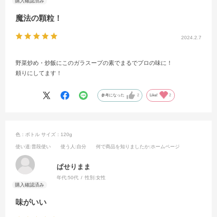
魔法の顆粒！
2024.2.7
野菜炒め・炒飯にこのガラスープの素でまるでプロの味に！
頼りにしてます！
参考になった
2
Like!
2
色：ボトル
サイズ：120g
使い道
:普段使い
使う人
:自分
何で商品を知りましたか
:ホームページ
ぱせりまま
年代:
50代
性別:
女性
味がいい