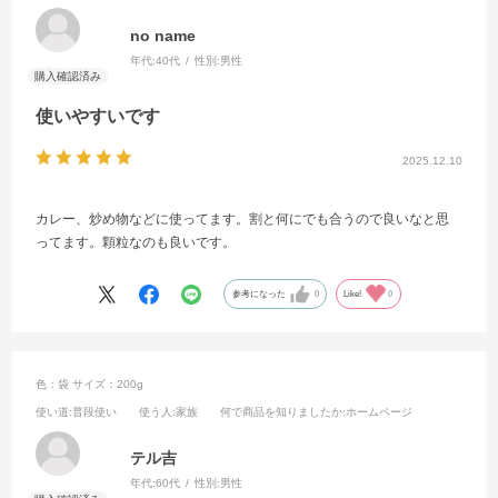
no name
年代:
40代
性別:
男性
使いやすいです
2025.12.10
カレー、炒め物などに使ってます。割と何にでも合うので良いなと思
ってます。顆粒なのも良いです。
参考になった
0
Like!
0
色：袋
サイズ：200g
使い道
:普段使い
使う人
:家族
何で商品を知りましたか
:ホームページ
テル吉
年代:
60代
性別:
男性