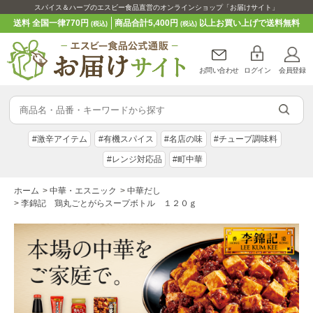
スパイス＆ハーブのエスビー食品直営のオンラインショップ「お届けサイト」
送料 全国一律770円
商品合計5,400円
以上お買い上げで送料無料
(税込)
(税込)
お問い合わせ
ログイン
会員登録
#激辛アイテム
#有機スパイス
#名店の味
#チューブ調味料
#レンジ対応品
#町中華
ホーム
>
中華・エスニック
>
中華だし
>
李錦記 鶏丸ごとがらスープボトル １２０ｇ