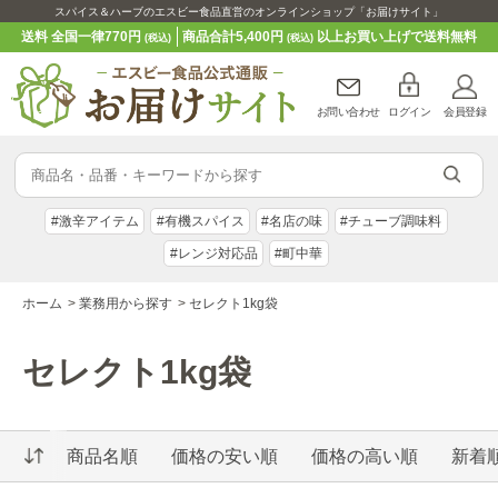
スパイス＆ハーブのエスビー食品直営のオンラインショップ「お届けサイト」
送料 全国一律770円
商品合計5,400円
以上お買い上げで送料無料
(税込)
(税込)
お問い合わせ
ログイン
会員登録
#激辛アイテム
#有機スパイス
#名店の味
#チューブ調味料
#レンジ対応品
#町中華
ホーム
>
業務用から探す
>
セレクト1kg袋
セレクト1kg袋
商品名順
価格の安い順
価格の高い順
新着