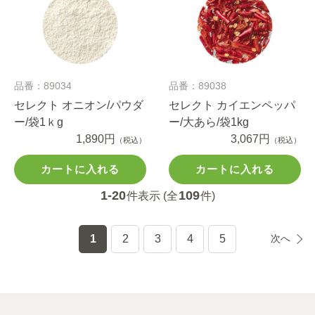
品番：89034
品番：89038
セレクト オニオン/パウダ
セレクト カイエンペッパ
ー/袋1ｋg
ー/大あら/袋1kg
1,890円
3,067円
（税込）
（税込）
カートに入れる
カートに入れる
1-20
109
件表示 (全
件)
1
2
3
4
5
次へ