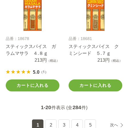
品番：18678
品番：18681
スティックスパイス ガ
スティックスパイス ク
ラムマサラ ４.８ｇ
ミンシード ５.７ｇ
213円
213円
（税込）
（税込）
5.0
（1）
カートに入れる
カートに入れる
1-20
284
件表示 (全
件)
1
2
3
4
5
次へ