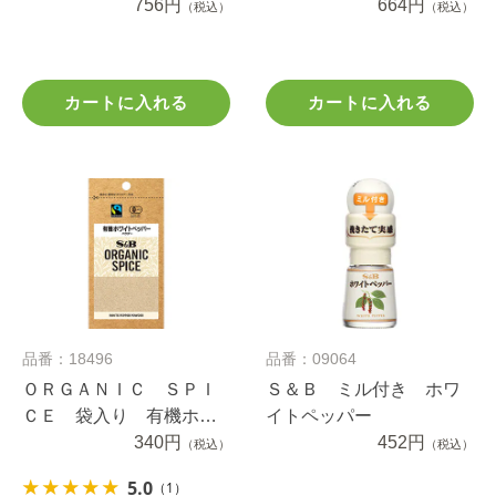
パー（ホール） ２０ｇ
756円
パー（パウダー） ２０
664円
（税込）
（税込）
ｇ
カートに入れる
カートに入れる
品番：18496
品番：09064
ＯＲＧＡＮＩＣ ＳＰＩ
Ｓ＆Ｂ ミル付き ホワ
ＣＥ 袋入り 有機ホワ
イトペッパー
イトペッパー（パウダ
340円
452円
（税込）
（税込）
ー） １３.６ｇ
5.0
（1）