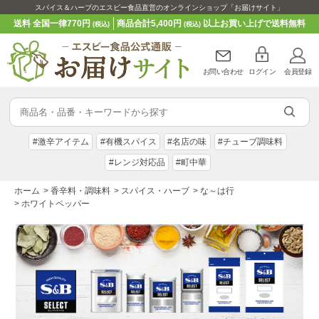
スパイス＆ハーブのエスビー食品直営のオンラインショップ「お届けサイト」
送料 全国一律770円
商品合計5,400円
以上お買い上げで送料無料
(税込)
(税込)
お問い合わせ
ログイン
会員登録
#激辛アイテム
#有機スパイス
#名店の味
#チューブ調味料
#レンジ対応品
#町中華
ホーム
>
香辛料・調味料
>
スパイス・ハーブ
>
な～は行
>
ホワイトペッパー