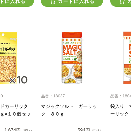
トに入れる
カートに入れる
10
品番：18637
品番：186
ドガーリック
マジックソルト ガーリッ
袋入り 
ｇ×１０個セッ
ク ８０ｇ
ーリック
1,674円
594円
（税込）
（税込）