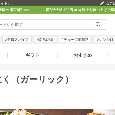
サイト」
会員
全国一律770円
商品合計5,400円
以上お買い上げで送
(税込)
(税込)
#有機スパイス
#名店の味
#チューブ調味料
#レンジ対
ギフト
おすすめ
にく（ガーリック）