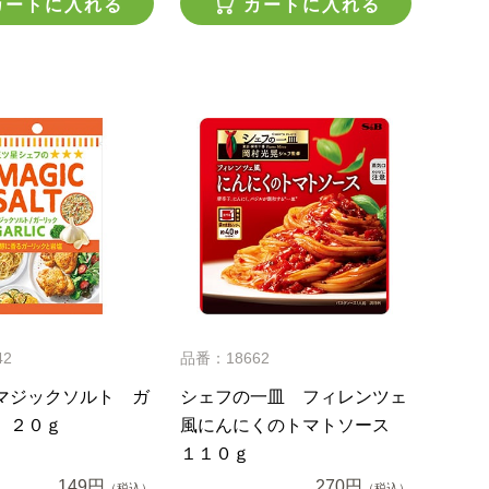
カートに入れる
カートに入れる
42
品番：18662
マジックソルト ガ
シェフの一皿 フィレンツェ
 ２０ｇ
風にんにくのトマトソース
１１０ｇ
149円
270円
（税込）
（税込）