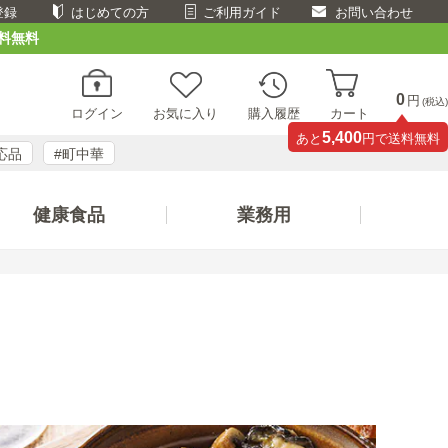
登録
はじめての方
ご利用ガイド
お問い合わせ
料無料
0
円
(税込)
ログイン
お気に入り
購入履歴
カート
5,400
あと
円で送料無料
応品
#町中華
健康食品
業務用