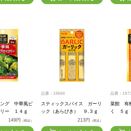
品番：18668
品番：187
ング 中華風ピ
スティックスパイス ガーリ
菜館 有
リー １４ｇ
ック（あらびき） ９.３ｇ
く ５ｇ
149円
213円
（税込）
（税込）