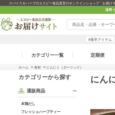
スパイス＆ハーブのエスビー食品直営のオンラインショップ「お届け
送料 
#激辛アイテム
カテゴリー一覧
定期便
>
>
ホーム
食材
にんにく（ガーリック）
カテゴリーから探す
にん
通販商品
本鶏だし
フレッシュハーブティー