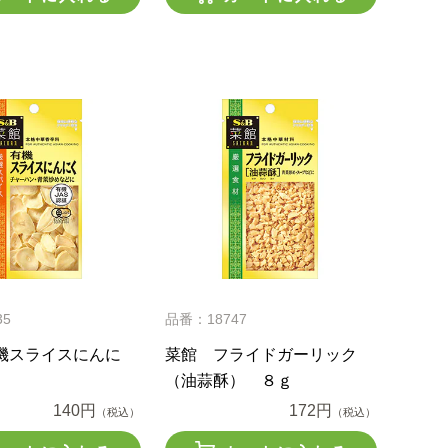
35
品番：18747
機スライスにんに
菜館 フライドガーリック
（油蒜酥） ８ｇ
140円
172円
（税込）
（税込）