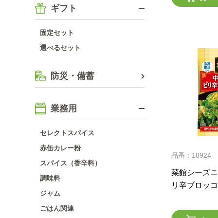
ギフト
固定セット
選べるセット
防災・備蓄
業務用
セレクトスパイス
赤缶カレー粉
品番：18924
スパイス（香辛料）
菜館シーズニ
調味料
リ辛ブロッコ
ジャム
ごはん関連