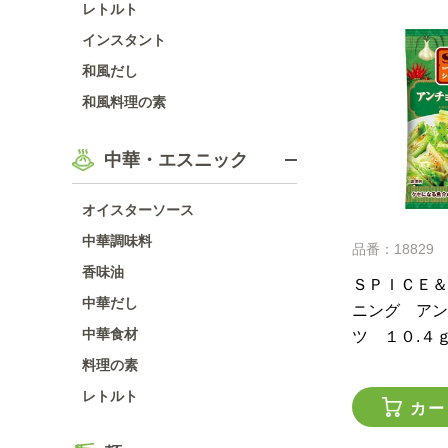
レトルト
インスタント
和風だし
和風料理の素
中華・エスニック
オイスターソース
中華調味料
品番：18829
香味油
ＳＰＩＣＥ＆
中華だし
ニング アン
中華食材
ツ １０.４
料理の素
レトルト
カー