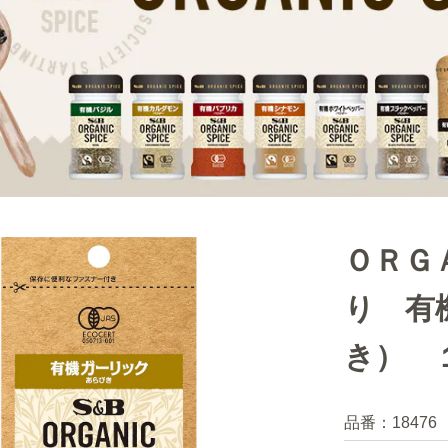
ＯＲＧ
り 有
き） 
品番：
18476