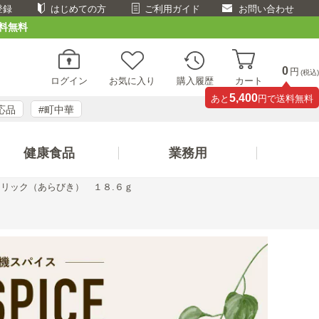
登録
はじめての方
ご利用ガイド
お問い合わせ
料無料
0
円
(税込)
ログイン
お気に入り
購入履歴
カート
5,400
あと
円で送料無料
応品
#町中華
健康食品
業務用
リック（あらびき） １８.６ｇ