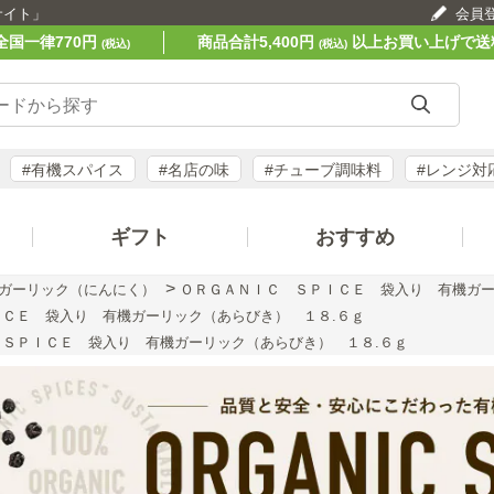
サイト」
会員
全国一律770円
商品合計5,400円
以上お買い上げで送
(税込)
(税込)
#有機スパイス
#名店の味
#チューブ調味料
#レンジ対
ギフト
おすすめ
>
ガーリック（にんにく）
ＯＲＧＡＮＩＣ ＳＰＩＣＥ 袋入り 有機ガー
ＣＥ 袋入り 有機ガーリック（あらびき） １８.６ｇ
 ＳＰＩＣＥ 袋入り 有機ガーリック（あらびき） １８.６ｇ