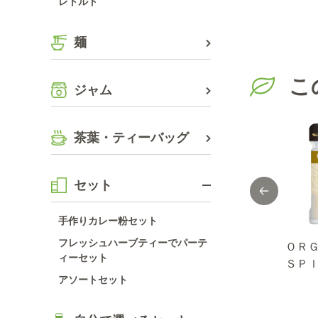
レトルト
麺
こ
ジャム
茶葉・ティーバッグ
セット
手作りカレー粉セット
フレッシュハーブティーでパーテ
機ス
セレクト アメリカ
シェフの一皿 ト
ＯＲ
ィーセット
く
産ガーリック/グラ
スカーナ風ミート
ＳＰ
アソートセット
ニュール/100ｇ袋
ソース １２８ｇ
ガー
びき