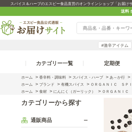
スパイス＆ハーブのエスビー食品直営のオンラインショップ「お届け
送料 
#激辛アイテム
カテゴリー一覧
定期便
>
>
>
>
ホーム
香辛料・調味料
スパイス・ハーブ
あ～か行
>
>
>
ホーム
ブランド
有機スパイス
ＯＲＧＡＮＩＣ ＳＰＩ
>
>
>
ホーム
食材
にんにく（ガーリック）
ＯＲＧＡＮＩＣ
カテゴリーから探す
通販商品