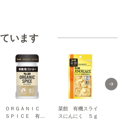
見ています
ＯＲＧＡＮＩＣ
菜館 有機スライ
FAUCHON
ＳＰＩＣＥ 有機
スにんにく ５ｇ
ストガーリ
塩コショー ３０
ｇ