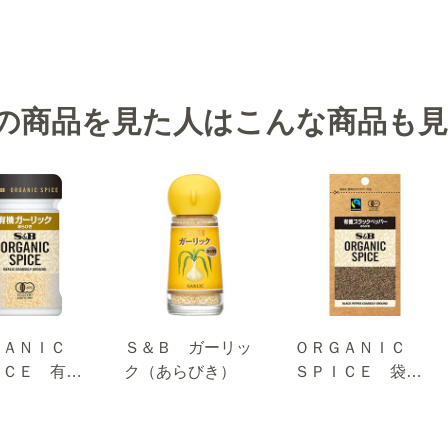
の商品を見た人はこんな商品も
ＧＡＮＩＣ
Ｓ＆Ｂ ガーリッ
ＯＲＧＡＮＩＣ
ＩＣＥ 有機
ク（あらびき）
ＳＰＩＣＥ 袋入
リック（あら
り 有機ブラック
） ２７ｇ
ペッパー（あらび
き） １２.４ｇ