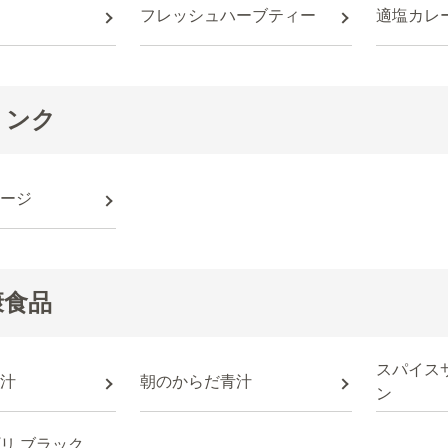
フレッシュハーブティー
適塩カレ
リンク
ージ
康食品
スパイス
汁
朝のからだ青汁
ン
リ ブラック