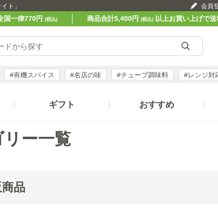
サイト」
会員
全国一律770円
商品合計5,400円
以上お買い上げで送
(税込)
(税込)
#有機スパイス
#名店の味
#チューブ調味料
#レンジ対
ギフト
おすすめ
ゴリー一覧
販商品