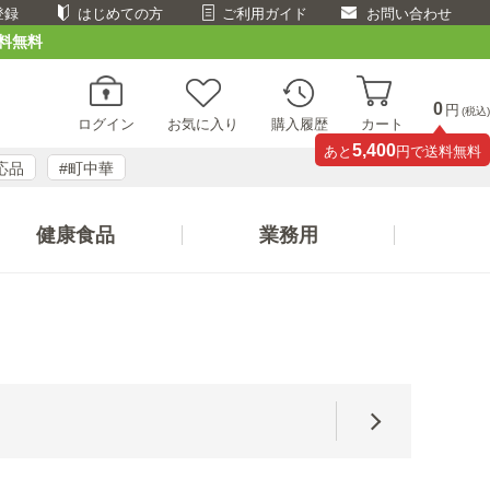
登録
はじめての方
ご利用ガイド
お問い合わせ
料無料
0
円
(税込)
ログイン
お気に入り
購入履歴
カート
5,400
あと
円で送料無料
応品
#町中華
健康食品
業務用