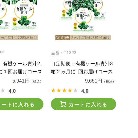
22
品番：T1323
］有機ケール青汁2
［定期便］有機ケール青汁3
に１回お届けコース
箱２ヵ月に1回お届けコース
5,941円
9,661円
（税込）
（税込）
4.0
4.0
カートに入れる
カートに入れる