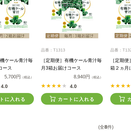
品番：T1313
品番：T13
機ケール青汁毎
［定期便］有機ケール青汁毎
［定期便
コース
月3箱お届けコース
箱２ヵ月
5,700円
8,940円
（税込）
（税込）
4.0
4.0
トに入れる
カートに入れる
8
(全
件)