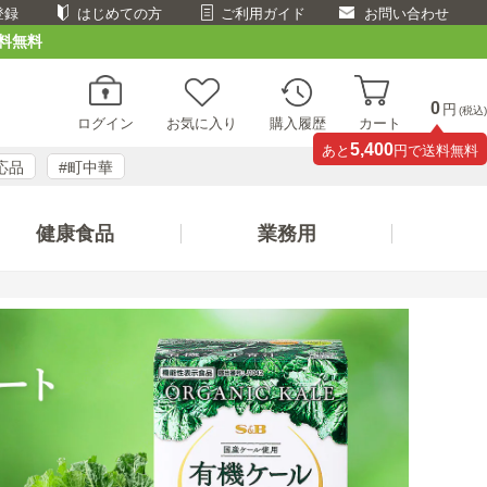
登録
はじめての方
ご利用ガイド
お問い合わせ
料無料
0
円
(税込)
ログイン
お気に入り
購入履歴
カート
5,400
あと
円で送料無料
応品
#町中華
健康食品
業務用