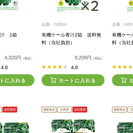
品番：G0916
品番：G09
汁 1箱
有機ケール青汁2箱 送料無
有機ケー
料（当社負担）
料（当社
4,320円
8,208円
（税込）
（税込）
4.0
4.0
トに入れる
カートに入れる