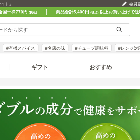
サイト」
会員
全国一律770円
商品合計5,400円
以上お買い上げで送
(税込)
(税込)
#有機スパイス
#名店の味
#チューブ調味料
#レンジ対
ギフト
おすすめ