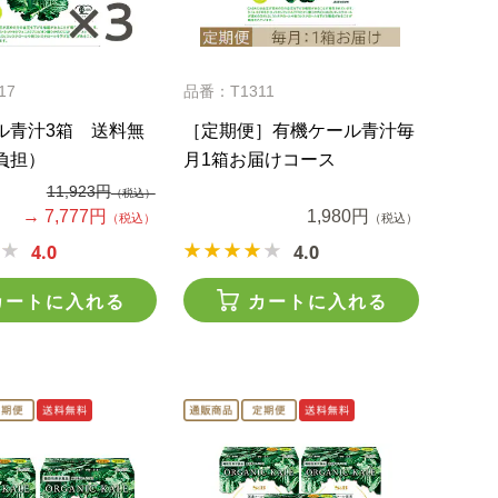
17
品番：T1311
ル青汁3箱 送料無
［定期便］有機ケール青汁毎
負担）
月1箱お届けコース
11,923円
（税込）
→ 7,777円
1,980円
（税込）
（税込）
4.0
4.0
カートに入れる
カートに入れる