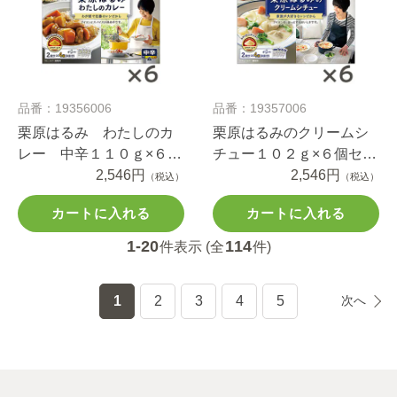
品番：19356006
品番：19357006
栗原はるみ わたしのカ
栗原はるみのクリームシ
レー 中辛１１０ｇ×６個
チュー１０２ｇ×６個セッ
セット
2,546円
ト
2,546円
（税込）
（税込）
カートに入れる
カートに入れる
1-20
114
件表示 (全
件)
1
2
3
4
5
次へ