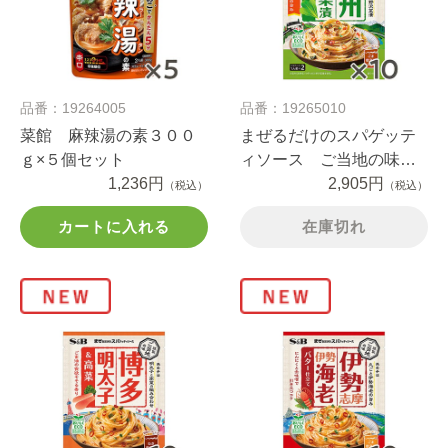
品番：19264005
品番：19265010
菜館 麻辣湯の素３００
まぜるだけのスパゲッテ
ｇ×５個セット
ィソース ご当地の味
1,236円
信州野沢菜漬＆きのこ５
2,905円
（税込）
（税込）
０．４ｇ×１０個セット
カートに入れる
在庫切れ