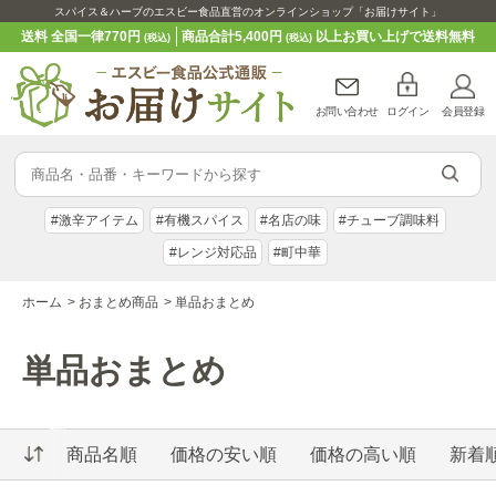
スパイス＆ハーブのエスビー食品直営のオンラインショップ「お届けサイト」
送料 全国一律770円
商品合計5,400円
以上お買い上げで送料無料
(税込)
(税込)
お問い合わせ
ログイン
会員登録
#激辛アイテム
#有機スパイス
#名店の味
#チューブ調味料
#レンジ対応品
#町中華
ホーム
>
おまとめ商品
>
単品おまとめ
単品おまとめ
商品名順
価格の安い順
価格の高い順
新着