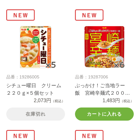
品番：19286005
品番：19287006
シチュー曜日 クリーム
ぶっかけ！ご当地ラー
２２０ｇ×５個セット
飯 宮崎辛麺式２００ｇ×
2,073円
６個セット
1,483円
（税込）
（税込）
在庫切れ
カートに入れる