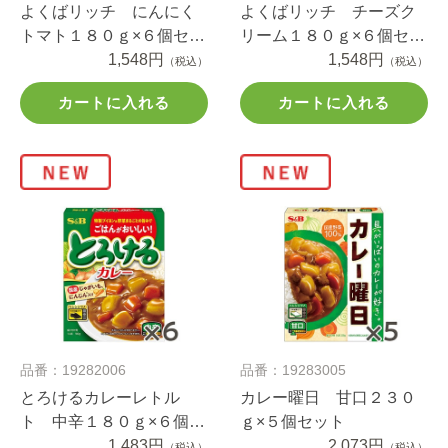
よくばリッチ にんにく
よくばリッチ チーズク
トマト１８０ｇ×６個セッ
リーム１８０ｇ×６個セッ
ト
1,548円
ト
1,548円
（税込）
（税込）
カートに入れる
カートに入れる
品番：19282006
品番：19283005
とろけるカレーレトル
カレー曜日 甘口２３０
ト 中辛１８０ｇ×６個セ
ｇ×５個セット
ット
1,483円
2,073円
（税込）
（税込）