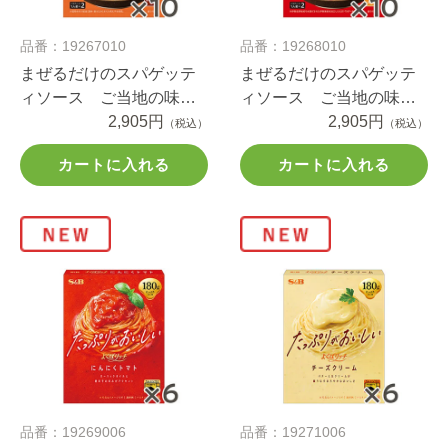
品番：19267010
品番：19268010
まぜるだけのスパゲッテ
まぜるだけのスパゲッテ
ィソース ご当地の味
ィソース ご当地の味
博多明太子＆高菜５５．
2,905円
伊勢志摩伊勢海老バター
2,905円
（税込）
（税込）
２ｇ×１０個セット
仕立て４６．２ｇ×１０個
カートに入れる
カートに入れる
セット
品番：19269006
品番：19271006