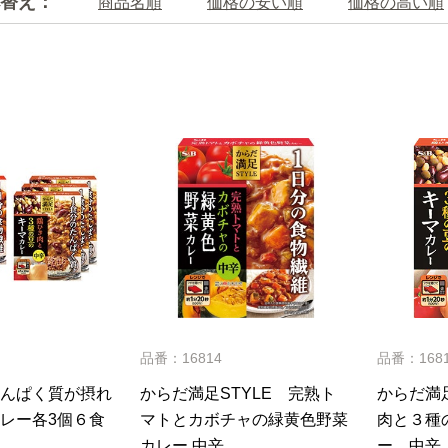
替え：
商品名順
価格の安い順
価格の高い順
品番：16814
品番：168
んぱく質が摂れ
からだ満足STYLE 完熟ト
からだ満足
レー各3個６食
マトとカボチャの緑黄色野菜
肉と３種
カレー 中辛
ー 中辛