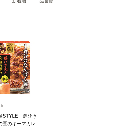
新着順
品番順
15
STYLE 鶏ひき
の豆のキーマカレ