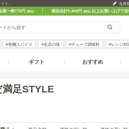
サイト」
会員
全国一律770円
商品合計5,400円
以上お買い上げで送
(税込)
(税込)
#有機スパイス
#名店の味
#チューブ調味料
#レンジ対
ギフト
おすすめ
満足STYLE