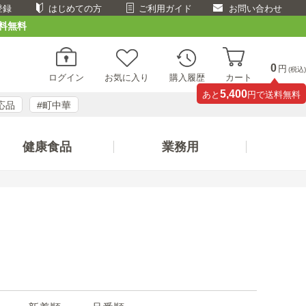
登録
はじめての方
ご利用ガイド
お問い合わせ
料無料
0
円
(税込)
ログイン
お気に入り
購入履歴
カート
5,400
あと
円で送料無料
応品
#町中華
健康食品
業務用