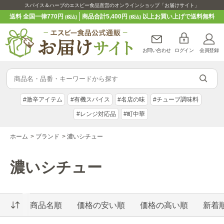
スパイス＆ハーブのエスビー食品直営のオンラインショップ「お届けサイト」
送料 全国一律770円
商品合計5,400円
以上お買い上げで送料無料
(税込)
(税込)
お問い合わせ
ログイン
会員登録
#激辛アイテム
#有機スパイス
#名店の味
#チューブ調味料
#レンジ対応品
#町中華
ホーム
>
ブランド
>
濃いシチュー
濃いシチュー
商品名順
価格の安い順
価格の高い順
新着