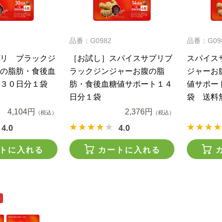
品番：G0982
品番：G09
リ ブラックジ
［お試し］スパイスサプリブ
スパイス
の脂肪・食後血
ラックジンジャーお腹の脂
ジャーお
３０日分１袋
肪・食後血糖値サポート１４
値サポー
日分１袋
袋 送料
4,104円
2,376円
（税込）
（税込）
4.0
4.0
トに入れる
カートに入れる