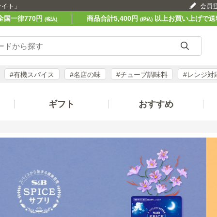
サイト」
会員
全国一律770円
商品合計5,400円
以上お買い上げで送
(税込)
(税込)
#有機スパイス
#名店の味
#チューブ調味料
#レンジ対
ギフト
おすすめ