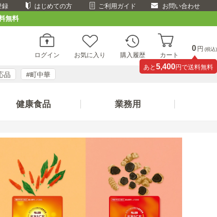
登録
はじめての方
ご利用ガイド
お問い合わせ
料無料
0
円
(税込)
ログイン
お気に入り
購入履歴
カート
5,400
あと
円で送料無料
応品
#町中華
健康食品
業務用