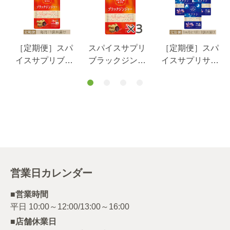
［定期便］スパ
スパイスサプリ
［定期便］スパ
イスサプリブラ
ブラックジンジ
イスサプリサフ
ックジンジャー
ャーお腹の脂
ラン睡眠サポー
1
お腹の脂肪・食
肪・食後血糖値
ト３０日分3か月
後血糖値サポー
サポート３０日
に1回3袋お届け
ト３０日分毎月1
分１袋×３袋 送
コース
袋お届けコース
料無料（当社負
担）
営業日カレンダー
■営業時間
■店舗休業日