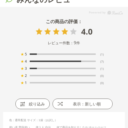
4.0
9
レビュー件数：
件
★
5
(1)
★
4
(7)
★
3
(1)
★
2
(0)
★
1
(0)
絞り込み
表示：新しい順
色：通常配送
サイズ：1袋（お試し）
使い道
:普段使い
使う人
:自分
何で商品を知りましたか
:ホームページ