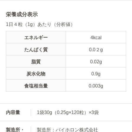
栄養成分表示
1日４粒（1g）あたり（分析値）
エネルギー
4kcal
たんぱく質
0.0２g
脂質
0.02g
炭水化物
0.9g
食塩相当量
0.003g
内容量
1袋30g（0.25g×120粒）×3袋
製造所・
製造所：バイホロン株式会社