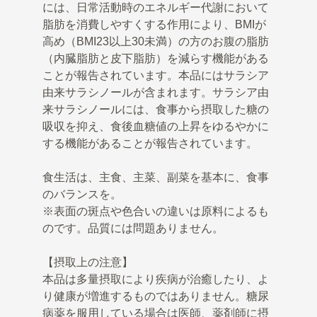
には、日常活動時のエネルギー代謝において
脂肪を消費しやすくする作用により、BMIが
高め（BMI23以上30未満）の方のお腹の脂肪
（内臓脂肪と皮下脂肪）を減らす機能がある
ことが報告されています。本品にはサラシア
由来サラシノールが含まれます。サラシア由
来サラシノールには、食事から摂取した糖の
吸収を抑え、食後血糖値の上昇をゆるやかに
する機能があることが報告されています。
食生活は、主食、主菜、副菜を基本に、食事
のバランスを。
※表面の斑点や色合いの違いは原料によるも
のです。品質には問題ありません。
【摂取上の注意】
本品は多量摂取により疾病が治癒したり、よ
り健康が増進するものではありません。糖尿
病薬を服用している場合は医師、薬剤師に摂