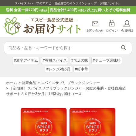
スパイス＆ハーブのエスビー食品直営のオンラインショップ「お届けサイト」
送料 全国一律770円
商品合計5,400円
以上お買い上げで送料無料
(税込)
(税込)
お問い合わせ
ログイン
会員登録
#激辛アイテム
#有機スパイス
#名店の味
#チューブ調味料
#レンジ対応品
#町中華
ホーム
>
健康食品
>
スパイスサプリ ブラックジンジャー
>
［定期便］スパイスサプリブラックジンジャーお腹の脂肪・食後血糖値
サポート３０日分3か月に1回3袋お届けコース