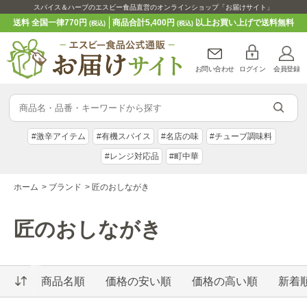
スパイス＆ハーブのエスビー食品直営のオンラインショップ「お届けサイト」
送料 全国一律770円
商品合計5,400円
以上お買い上げで送料無料
(税込)
(税込)
お問い合わせ
ログイン
会員登録
#激辛アイテム
#有機スパイス
#名店の味
#チューブ調味料
#レンジ対応品
#町中華
ホーム
>
ブランド
>
匠のおしながき
匠のおしながき
商品名順
価格の安い順
価格の高い順
新着