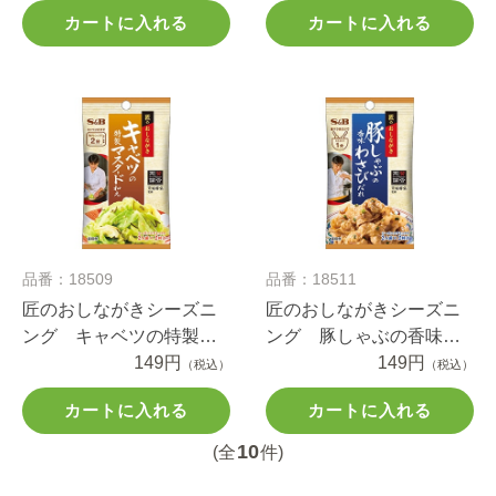
カートに入れる
カートに入れる
品番：18509
品番：18511
匠のおしながきシーズニ
匠のおしながきシーズニ
ング キャベツの特製マ
ング 豚しゃぶの香味わ
スタード和え １４.８ｇ
149円
さびだれ １２.４ｇ
149円
（税込）
（税込）
カートに入れる
カートに入れる
10
(全
件)