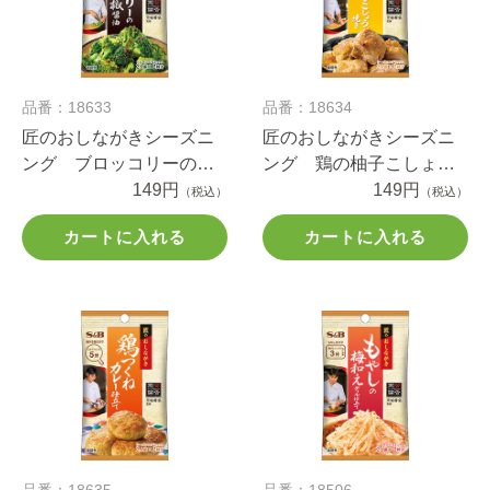
品番：18633
品番：18634
匠のおしながきシーズニ
匠のおしながきシーズニ
ング ブロッコリーの黒
ング 鶏の柚子こしょう
胡椒醤油 １１.６ｇ
149円
焼き １０ｇ
149円
（税込）
（税込）
カートに入れる
カートに入れる
品番：18635
品番：18506