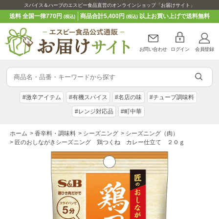
スパイス＆ハーブのエスビー食品直営のオンラインショップ「お届けサイト」
送料 全国一律770円
商品合計5,400円
以上お買い上げで送料無料
(税込)
(税込)
お問い合わせ
ログイン
会員登録
#激辛アイテム
#有機スパイス
#名店の味
#チューブ調味料
#レンジ対応品
#町中華
ホーム
>
香辛料・調味料
>
シーズニング
>
シーズニング（肉）
>
匠のおしながきシーズニング 鶏つくね カレー仕立て ２０ｇ