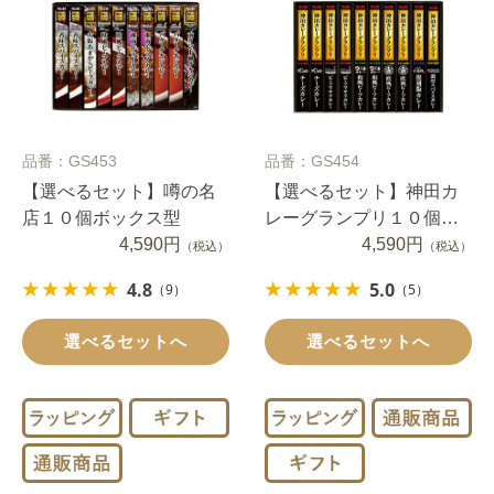
品番：GS453
品番：GS454
【選べるセット】噂の名
【選べるセット】神田カ
店１０個ボックス型
レーグランプリ１０個ボ
4,590円
ックス型
4,590円
（税込）
（税込）
4.8
5.0
（9）
（5）
選べるセットへ
選べるセットへ