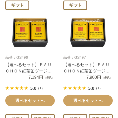
品番：GS496
品番：GS497
【選べるセット】ＦＡＵ
【選べるセット】ＦＡＵ
ＣＨＯＮ紅茶缶ダージリ
ＣＨＯＮ紅茶缶ダージリ
ンと選べるアップルモー
7,194円
ンと選べるアールグレ
7,900円
（税込）
（税込）
ニング２缶セット
イ・セイロン・フォショ
5.0
5.0
（1）
（1）
ンブレンド２缶
選べるセットへ
選べるセットへ