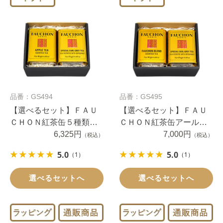
品番：GS494
品番：GS495
【選べるセット】ＦＡＵ
【選べるセット】ＦＡＵ
ＣＨＯＮ紅茶缶５種類か
ＣＨＯＮ紅茶缶アールグ
ら選べる２缶
6,325円
レイ・セイロン・フォシ
7,000円
（税込）
（税込）
ョンブレンド２缶
5.0
5.0
（1）
（1）
選べるセットへ
選べるセットへ