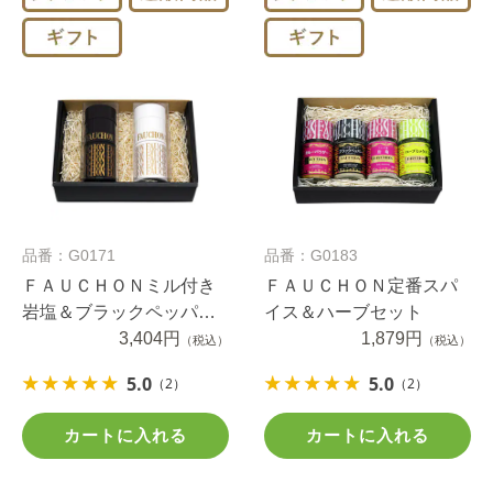
品番：G0171
品番：G0183
ＦＡＵＣＨＯＮミル付き
ＦＡＵＣＨＯＮ定番スパ
岩塩＆ブラックペッパー
イス＆ハーブセット
セット
3,404円
1,879円
（税込）
（税込）
5.0
5.0
（2）
（2）
カートに入れる
カートに入れる