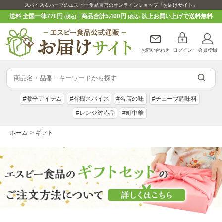
スパイス＆ハーブのエスビー食品直営のオンラインショップ「お届けサイト」
送料 全国一律770円
商品合計5,400円
以上お買い上げで送料無料
(税込)
(税込)
お問い合わせ
ログイン
会員登録
#激辛アイテム
#有機スパイス
#名店の味
#チューブ調味料
#レンジ対応品
#町中華
ホーム
>
ギフト