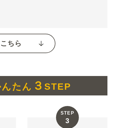
はこちら
３
んたん
STEP
STEP