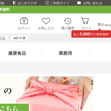
登録
はじめての方
ご利用ガイド
お問い合わせ
料無料
0
円
(税込)
ログイン
お気に入り
購入履歴
カート
5,400
あと
円で送料無料
応品
#町中華
健康食品
業務用