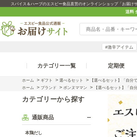
スパイス＆ハーブのエスビー食品直営のオンラインショップ「お届け
送料 
#激辛アイテム
カテゴリー一覧
定期便
>
>
>
ホーム
ギフト
選べるセット
【選べるセット】「自分
>
>
>
ホーム
ブランド
ボンヌママン
【選べるセット】「自
カテゴリーから探す
通販商品
本鶏だし