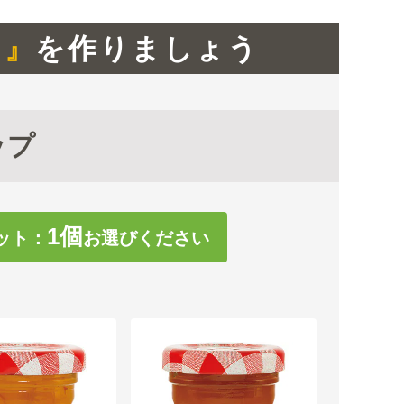
ト』
を作りましょう
ップ
1
個
ット：
お選びください