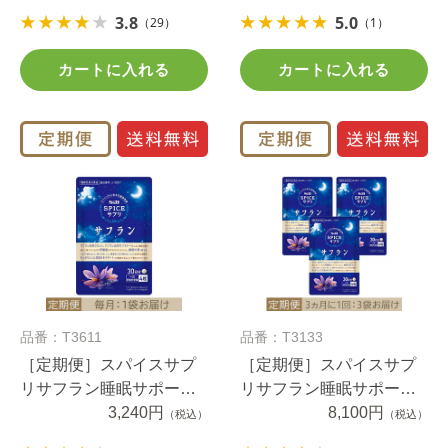
お届けコース
3.8
5.0
（29）
（1）
カートに入れる
カートに入れる
品番：T3611
品番：T3133
［定期便］スパイスサプ
［定期便］スパイスサプ
リサフラン睡眠サポート
リサフラン睡眠サポート
３０日分毎月1袋お届けコ
3,240円
３０日分3か月に1回3袋お
8,100円
（税込）
（税込）
ース
届けコース