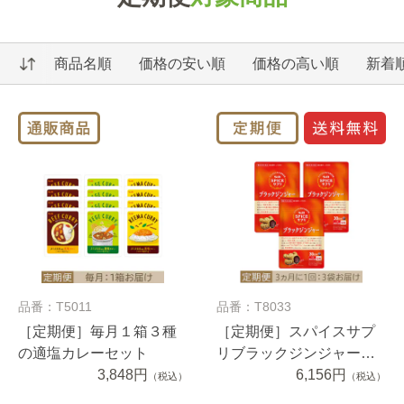
商品名順
価格の安い順
価格の高い順
新着
品番：T5011
品番：T8033
［定期便］毎月１箱３種
［定期便］スパイスサプ
の適塩カレーセット
リブラックジンジャーお
3,848円
腹の脂肪・食後血糖値サ
6,156円
（税込）
（税込）
ポート３０日分3か月に1