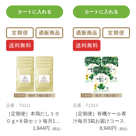
カートに入れる
カートに入れる
品番：T6111
品番：T1313
［定期便］本鶏だし１０
［定期便］有機ケール青
０ｇ×８袋セット毎月1箱
汁毎月3箱お届けコース
お届けコース
1,944円
8,940円
（税込）
（税込）