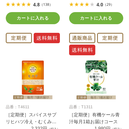
4.8
4.0
（138）
（29）
カートに入れる
カートに入れる
品番：T4611
品番：T1311
［定期便］スパイスサプ
［定期便］有機ケール青
リヒハツ冷え・むくみケ
汁毎月1箱お届けコース
ア３０日分毎月1袋お届け
2,332円
1,980円