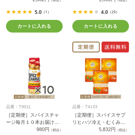
（税込）
（税込）
コース
5.0
4.0
（1）
（29）
カートに入れる
カートに入れる
品番：T9011
品番：T4133
［定期便］スパイスチャ
［定期便］スパイスサプ
ージ毎月１０本お届けコ
リヒハツ冷え・むくみケ
ース
980円
ア３０日分3か月に1回3袋
5,832円
（税込）
（税込）