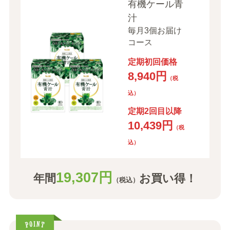
有機ケール青
汁
毎月3個お届け
コース
定期初回価格
8,940円
（税
込）
定期2回目以降
10,439円
（税
込）
19,307円
年間
お買い得！
（税込）