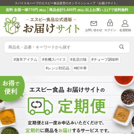
スパイス＆ハーブのエスビー食品直営のオンラインショップ「お届けサイト」
送料 全国一律770円
商品合計5,400円
以上お買い上げで送料無料
(税込)
(税込)
お問い合わせ
ログイン
会員登録
#激辛アイテム
#有機スパイス
#名店の味
#チューブ調味料
#レンジ対応品
#町中華