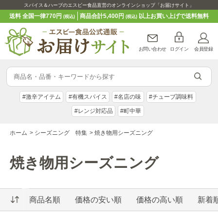
スパイス＆ハーブのエスビー食品直営のオンラインショップ「お届けサイト」
送料 全国一律770円
商品合計5,400円
以上お買い上げで送料無料
(税込)
(税込)
お問い合わせ
ログイン
会員登録
#激辛アイテム
#有機スパイス
#名店の味
#チューブ調味料
#レンジ対応品
#町中華
ホーム
>
シーズニング 特集
>
焼き物用シーズニング
焼き物用シーズニング
商品名順
価格の安い順
価格の高い順
新着