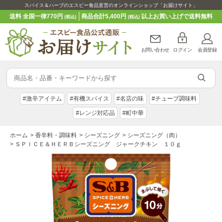
スパイス＆ハーブのエスビー食品直営のオンラインショップ「お届けサイト」
送料 全国一律770円
商品合計5,400円
以上お買い上げで送料無料
(税込)
(税込)
お問い合わせ
ログイン
会員登録
#激辛アイテム
#有機スパイス
#名店の味
#チューブ調味料
#レンジ対応品
#町中華
ホーム
>
香辛料・調味料
>
シーズニング
>
シーズニング（肉）
>
ＳＰＩＣＥ＆ＨＥＲＢシーズニング ジャークチキン １０ｇ