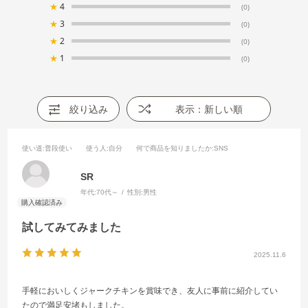
★
4
(0)
★
3
(0)
★
2
(0)
★
1
(0)
絞り込み
表示：新しい順
使い道
:普段使い
使う人
:自分
何で商品を知りましたか
:SNS
SR
年代:
70代～
性別:
男性
試してみてみました
2025.11.6
手軽においしくジャークチキンを賞味でき、友人に事前に紹介してい
たので満足安堵もしました。