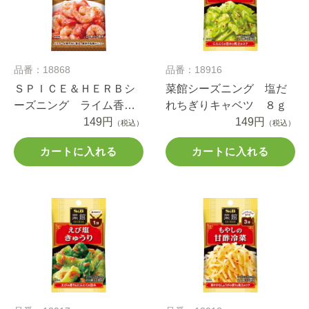
品番：18868
品番：18916
ＳＰＩＣＥ＆ＨＥＲＢシ
菜館シーズニング 塩だ
ーズニング ライム香る
れちぎりキャベツ ８ｇ
魚介のマリネ ９.６ｇ
149円
149円
（税込）
（税込）
カートに入れる
カートに入れる