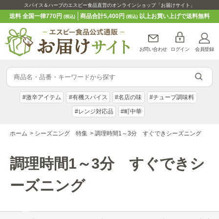
スパイス＆ハーブのエスビー食品直営のオンラインショップ「お届けサイト」
送料 全国一律770円
商品合計5,400円
以上お買い上げで送料無料
(税込)
(税込)
お問い合わせ
ログイン
会員登録
#激辛アイテム
#有機スパイス
#名店の味
#チューブ調味料
#レンジ対応品
#町中華
ホーム
>
シーズニング 特集
>
調理時間1～3分 すぐできシーズニング
調理時間1～3分 すぐできシ
ーズニング