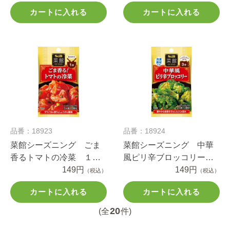
カートに入れる
カートに入れる
品番：18923
品番：18924
菜館シーズニング ごま
菜館シーズニング 中華
香るトマトの冷菜 １０.
風ピリ辛ブロッコリー
８ｇ
149円
１４ｇ
149円
（税込）
（税込）
カートに入れる
カートに入れる
20
(全
件)