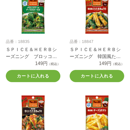
品番：18835
品番：18847
ＳＰＩＣＥ＆ＨＥＲＢシ
ＳＰＩＣＥ＆ＨＥＲＢシ
ーズニング ブロッコリ
ーズニング 韓国風たた
ーのアーリオオーリオ
149円
ききゅうり １１ｇ
149円
（税込）
（税込）
１０ｇ
カートに入れる
カートに入れる