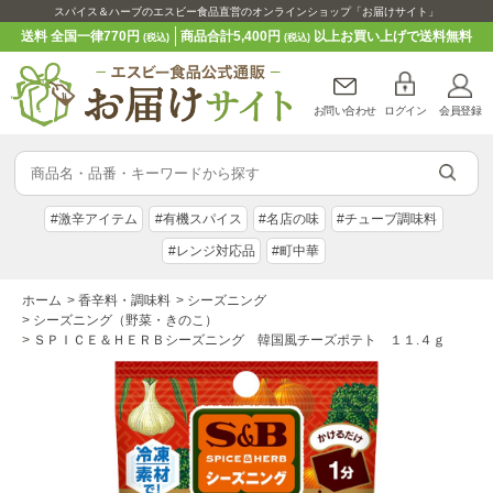
スパイス＆ハーブのエスビー食品直営のオンラインショップ「お届けサイト」
送料 全国一律770円
商品合計5,400円
以上お買い上げで送料無料
(税込)
(税込)
お問い合わせ
ログイン
会員登録
#激辛アイテム
#有機スパイス
#名店の味
#チューブ調味料
#レンジ対応品
#町中華
ホーム
>
香辛料・調味料
>
シーズニング
>
シーズニング（野菜・きのこ）
>
ＳＰＩＣＥ＆ＨＥＲＢシーズニング 韓国風チーズポテト １１.４ｇ