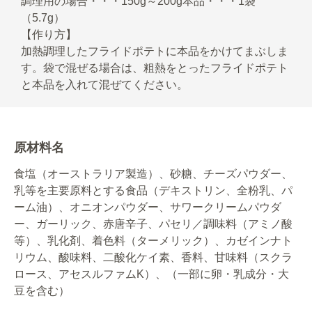
調理用の場合・・・150g～200g本品・・・1袋
（5.7g）
【作り方】
加熱調理したフライドポテトに本品をかけてまぶしま
す。袋で混ぜる場合は、粗熱をとったフライドポテト
と本品を入れて混ぜてください。
原材料名
食塩（オーストラリア製造）、砂糖、チーズパウダー、
乳等を主要原料とする食品（デキストリン、全粉乳、パ
ーム油）、オニオンパウダー、サワークリームパウダ
ー、ガーリック、赤唐辛子、パセリ／調味料（アミノ酸
等）、乳化剤、着色料（ターメリック）、カゼインナト
リウム、酸味料、二酸化ケイ素、香料、甘味料（スクラ
ロース、アセスルファムK）、（一部に卵・乳成分・大
豆を含む）