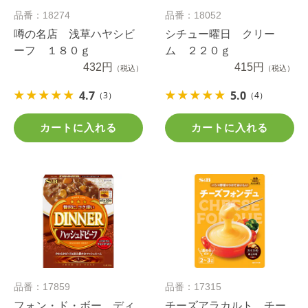
品番：18274
品番：18052
噂の名店 浅草ハヤシビ
シチュー曜日 クリー
ーフ １８０ｇ
ム ２２０ｇ
432円
415円
（税込）
（税込）
4.7
5.0
（3）
（4）
カートに入れる
カートに入れる
品番：17859
品番：17315
フォン・ド・ボー ディ
チーズアラカルト チー