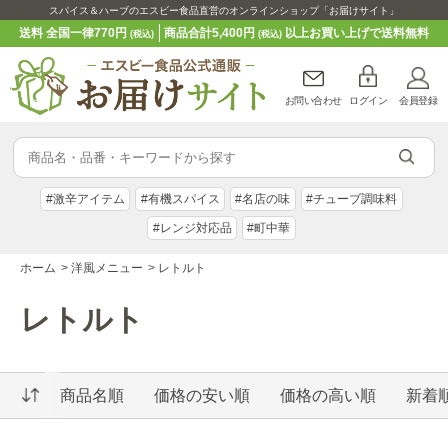
スパイス＆ハーブのエスビー食品直営のオンラインショップ「お届けサイト」
送料 全国一律770円
商品合計5,400円
以上お買い上げで送料無料
(税込)
(税込)
お問い合わせ
ログイン
会員登録
#激辛アイテム
#有機スパイス
#名店の味
#チューブ調味料
#レンジ対応品
#町中華
ホーム
>
洋風メニュー
>
レトルト
レトルト
商品名順
価格の安い順
価格の高い順
新着