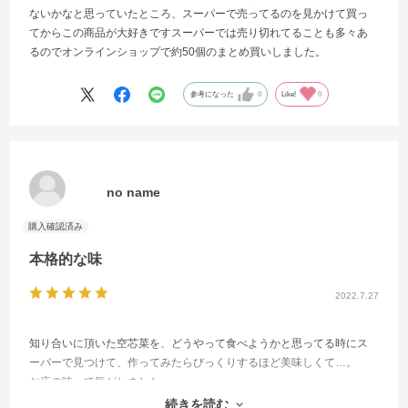
ないかなと思っていたところ、スーパーで売ってるのを見かけて買っ
てからこの商品が大好きですスーパーでは売り切れてることも多々あ
るのでオンラインショップで約50個のまとめ買いしました。
参考になった
0
Like!
0
no name
本格的な味
2022.7.27
知り合いに頂いた空芯菜を、どうやって食べようかと思ってる時にス
ーパーで見つけて、作ってみたらびっくりするほど美味しくて…。
お店の味って気がしました。
それ以来ちょこちょこ買ってましたが、ネットで箱買いして色んな人
続きを読む