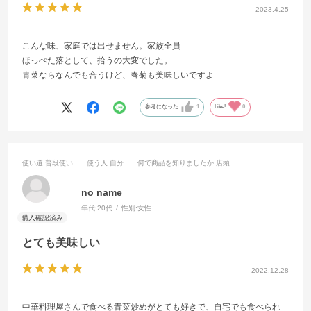
2023.4.25
こんな味、家庭では出せません。家族全員
ほっぺた落として、拾うの大変でした。
青菜ならなんでも合うけど、春菊も美味しいですよ
参考になった
1
Like!
0
使い道
:普段使い
使う人
:自分
何で商品を知りましたか
:店頭
no name
年代:
20代
性別:
女性
とても美味しい
2022.12.28
中華料理屋さんで食べる青菜炒めがとても好きで、自宅でも食べられ