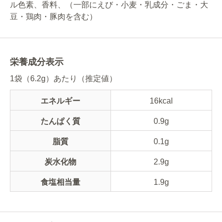
ル色素、香料、（一部にえび・小麦・乳成分・ごま・大
豆・鶏肉・豚肉を含む）
栄養成分表示
1袋（6.2g）あたり（推定値）
エネルギー
16kcal
たんぱく質
0.9g
脂質
0.1g
炭水化物
2.9g
食塩相当量
1.9g