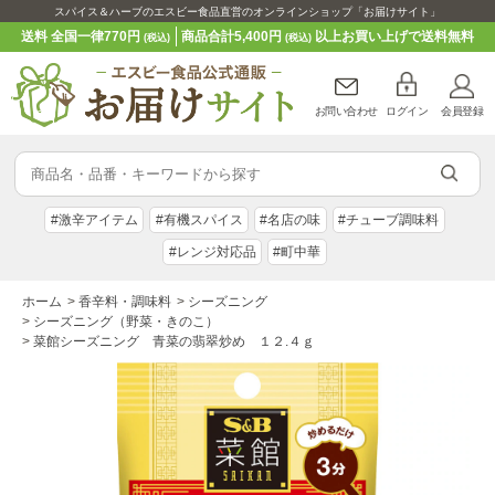
スパイス＆ハーブのエスビー食品直営のオンラインショップ「お届けサイト」
送料 全国一律770円
商品合計5,400円
以上お買い上げで送料無料
(税込)
(税込)
お問い合わせ
ログイン
会員登録
#激辛アイテム
#有機スパイス
#名店の味
#チューブ調味料
#レンジ対応品
#町中華
ホーム
>
香辛料・調味料
>
シーズニング
>
シーズニング（野菜・きのこ）
>
菜館シーズニング 青菜の翡翠炒め １２.４ｇ