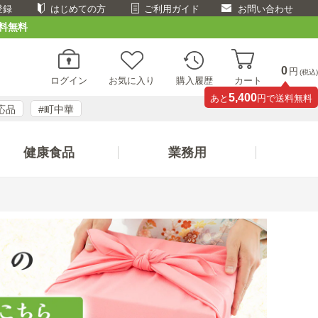
登録
はじめての方
ご利用ガイド
お問い合わせ
料無料
0
円
(税込)
ログイン
お気に入り
購入履歴
カート
5,400
あと
円で送料無料
応品
#町中華
健康食品
業務用