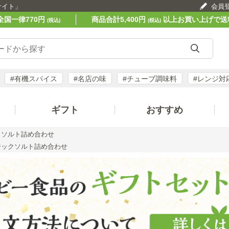
サイト」
会員
全国一律770円
商品合計5,400円
以上お買い上げで送
(税込)
(税込)
#有機スパイス
#名店の味
#チューブ調味料
#レンジ対
ギフト
おすすめ
クソルト詰め合わせ
ジックソルト詰め合わせ