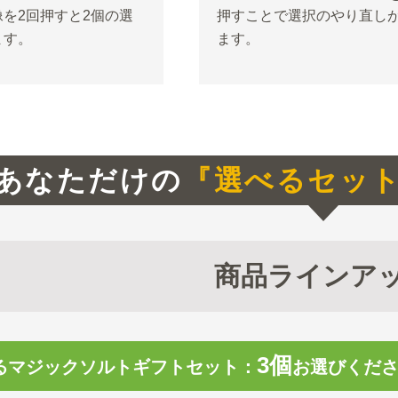
を2回押すと2個の選
押すことで選択のやり直し
ます。
ます。
あなただけの
『選べるセッ
商品ラインア
3
個
るマジックソルトギフトセット：
お選びくだ