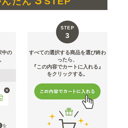
３
んたん
STEP
STEP
択中の
すべての選択する商品を選び終わ
。
ったら、
『この内容でカートに入れる』
をクリックする。
を