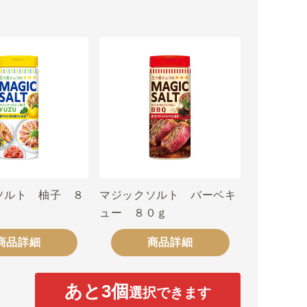
ソルト 柚子 ８
マジックソルト バーベキ
ュー ８０ｇ
商品詳細
商品詳細
あと
3
個
選択できます