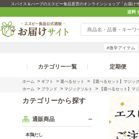
スパイス＆ハーブのエスビー食品直営のオンラインショップ「お届け
送料 
#激辛アイテム
カテゴリー一覧
定期便
>
>
>
ホーム
ギフト
選べるセット
【選べるセット】マジッ
>
>
>
ホーム
ブランド
マジックソルト
【選べるセット】マ
カテゴリーから探す
通販商品
本鶏だし