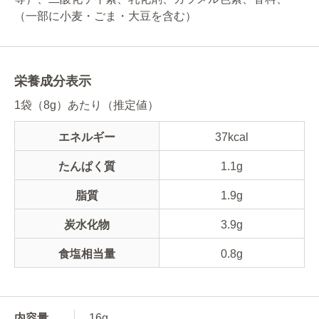
（一部に小麦・ごま・大豆を含む）
栄養成分表示
1袋（8g）あたり（推定値）
エネルギー
37kcal
たんぱく質
1.1g
脂質
1.9g
炭水化物
3.9g
食塩相当量
0.8g
内容量
16g