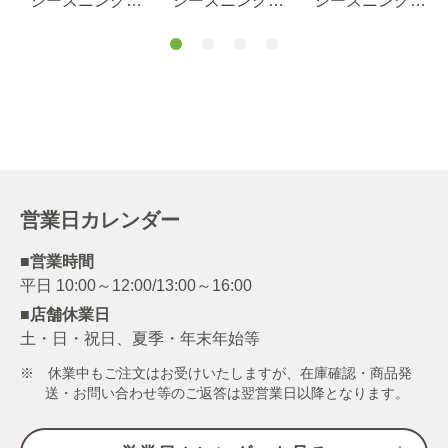
シーズニング
シーズニング
シーズニング
ブロッコリーの
キャベツの特製
もやしの梅和
黒胡椒醤油 １
マスタード和
え ディル仕立
１.６ｇ
え １４.８ｇ
て １６ｇ
営業日カレンダー
■営業時間
■店舗休業日
土・日・祝日、夏季・年末年始等
※ 休業中もご注文はお受けいたしますが、在庫確認・商品発
送・お問い合わせ等のご返答は翌営業日以降となります。