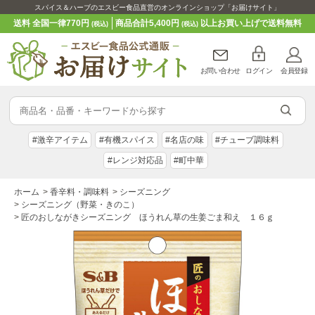
スパイス＆ハーブのエスビー食品直営のオンラインショップ「お届けサイト」
送料 全国一律770円
商品合計5,400円
以上お買い上げで送料無料
(税込)
(税込)
お問い合わせ
ログイン
会員登録
#激辛アイテム
#有機スパイス
#名店の味
#チューブ調味料
#レンジ対応品
#町中華
ホーム
>
香辛料・調味料
>
シーズニング
>
シーズニング（野菜・きのこ）
>
匠のおしながきシーズニング ほうれん草の生姜ごま和え １６ｇ