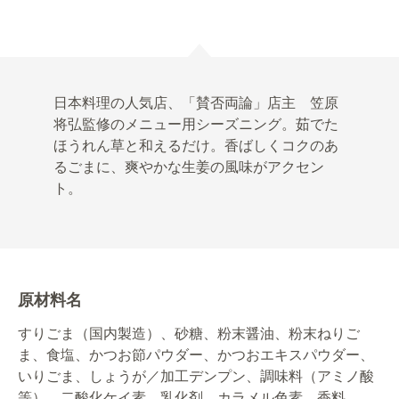
日本料理の人気店、「賛否両論」店主 笠原
将弘監修のメニュー用シーズニング。茹でた
ほうれん草と和えるだけ。香ばしくコクのあ
るごまに、爽やかな生姜の風味がアクセン
ト。
原材料名
すりごま（国内製造）、砂糖、粉末醤油、粉末ねりご
ま、食塩、かつお節パウダー、かつおエキスパウダー、
いりごま、しょうが／加工デンプン、調味料（アミノ酸
等）、二酸化ケイ素、乳化剤、カラメル色素、香料、