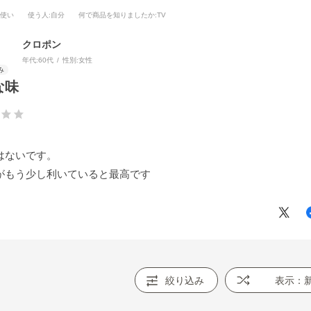
段使い
使う人
:自分
何で商品を知りましたか
:TV
クロポン
年代:
60代
性別:
女性
な味
はないです。
がもう少し利いていると最高です
絞り込み
表示：