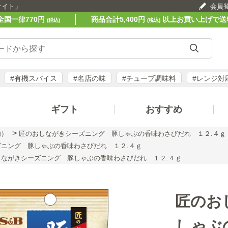
サイト」
会員
全国一律770円
商品合計5,400円
以上お買い上げで送
(税込)
(税込)
#有機スパイス
#名店の味
#チューブ調味料
#レンジ対
ギフト
おすすめ
>
肉）
匠のおしながきシーズニング 豚しゃぶの香味わさびだれ １２.４ｇ
ニング 豚しゃぶの香味わさびだれ １２.４ｇ
しながきシーズニング 豚しゃぶの香味わさびだれ １２.４ｇ
匠のお
しゃぶ