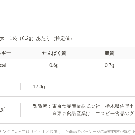
示
1袋（6.2g）あたり（推定値）
ルギー
たんぱく質
脂質
cal
0.6g
0.7g
12.4g
製造所：東京食品産業株式会社 栃木県佐野市並
所
※東京食品産業は、エスビー食品のグル
ミングによってはサイト上とお届けした商品のパッケージの記載内容が異な