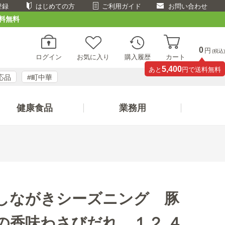
登録
はじめての方
ご利用ガイド
お問い合わせ
料無料
0
円
(税込)
ログイン
お気に入り
購入履歴
カート
5,400
あと
円で送料無料
応品
#町中華
健康食品
業務用
しながきシーズニング 豚
の香味わさびだれ １２.４