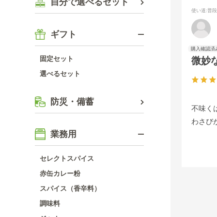
自分で選べるセット
使い道
:普
ギフト
固定セット
微妙
選べるセット
防災・備蓄
不味く
わさび
業務用
セレクトスパイス
赤缶カレー粉
スパイス（香辛料）
調味料