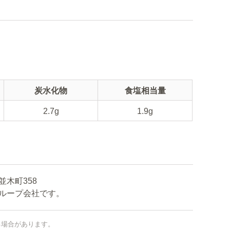
炭水化物
食塩相当量
2.7g
1.9g
木町358
ープ会社です。
る場合があります。