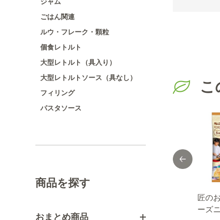
ジャム
ごはん関連
ルウ・フレーク・顆粒
個食レトルト
大型レトルト（具入り）
大型レトルトソース（具なし）
こ
フィリング
パスタソース
商品を探す
ン
ＦＡＵＣＨＯＮシ
ＦＡＵＣＨＯＮシ
匠の
胡椒
ーズニング フレ
ーズニング 玉ね
ーズ
おまとめ商品