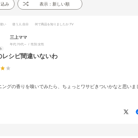
り込み
表示：新しい順
段使い
使う人
:自分
何で商品を知りましたか
:TV
三上ママ
年代:
70代～
性別:
女性
のレシピ間違いないわ
ニングの香りを嗅いでみたら、ちょっとワサビきついかなと思いま