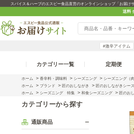
スパイス＆ハーブのエスビー食品直営のオンラインショップ「お届け
送料 
#激辛アイテム
カテゴリー一覧
定期便
>
>
>
ホーム
香辛料・調味料
シーズニング
シーズニング（
>
>
>
ホーム
ブランド
匠のおしながき
匠のおしながきシーズ
>
>
>
ホーム
シーズニング 特集
和食シーズニング
匠のお
カテゴリーから探す
通販商品