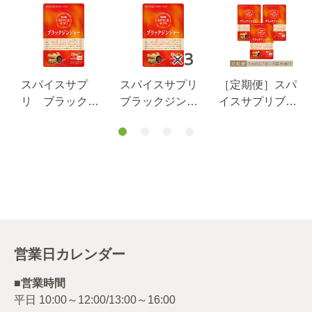
スパイスサプ
スパイスサプリ
［定期便］スパ
リ ブラックジ
ブラックジンジ
イスサプリブラ
ンジャーお腹の
ャーお腹の脂
ックジンジャー
脂肪・食後血糖
肪・食後血糖値
お腹の脂肪・食
値サポート３０
サポート３０日
後血糖値サポー
日分１袋
分１袋×３袋 送
ト３０日分3か月
料無料（当社負
に1回3袋お届け
担）
コース
営業日カレンダー
■営業時間