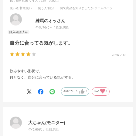
色：通常配送
サイズ：1袋（お試し）
使い道
:普段使い
使う人
:自分
何で商品を知りましたか
:ホームページ
練馬のオッさん
年代:
70代～
性別:
男性
自分に合ってる気がします。
2026.7.16
飲みやすい形状で、
何となく、自分に合っている気がする。
参考になった
0
Like!
0
大ちゃん(モニター)
年代:
60代
性別:
男性