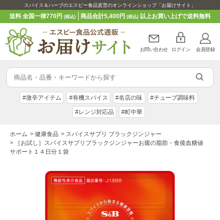
スパイス＆ハーブのエスビー食品直営のオンラインショップ「お届けサイト」
送料 全国一律770円
商品合計5,400円
以上お買い上げで送料無料
(税込)
(税込)
お問い合わせ
ログイン
会員登録
#激辛アイテム
#有機スパイス
#名店の味
#チューブ調味料
#レンジ対応品
#町中華
ホーム
>
健康食品
>
スパイスサプリ ブラックジンジャー
>
［お試し］スパイスサプリブラックジンジャーお腹の脂肪・食後血糖値
サポート１４日分１袋