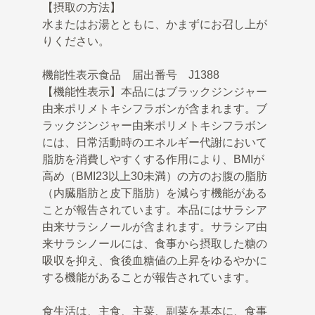
【摂取の方法】
水またはお湯とともに、かまずにお召し上が
りください。
機能性表示食品 届出番号 J1388
【機能性表示】本品にはブラックジンジャー
由来ポリメトキシフラボンが含まれます。ブ
ラックジンジャー由来ポリメトキシフラボン
には、日常活動時のエネルギー代謝において
脂肪を消費しやすくする作用により、BMIが
高め（BMI23以上30未満）の方のお腹の脂肪
（内臓脂肪と皮下脂肪）を減らす機能がある
ことが報告されています。本品にはサラシア
由来サラシノールが含まれます。サラシア由
来サラシノールには、食事から摂取した糖の
吸収を抑え、食後血糖値の上昇をゆるやかに
する機能があることが報告されています。
食生活は、主食、主菜、副菜を基本に、食事