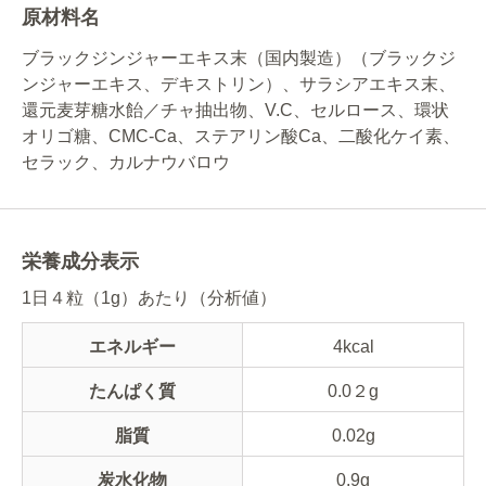
原材料名
ブラックジンジャーエキス末（国内製造）（ブラックジ
ンジャーエキス、デキストリン）、サラシアエキス末、
還元麦芽糖水飴／チャ抽出物、V.C、セルロース、環状
オリゴ糖、CMC-Ca、ステアリン酸Ca、二酸化ケイ素、
セラック、カルナウバロウ
栄養成分表示
1日４粒（1g）あたり（分析値）
エネルギー
4kcal
たんぱく質
0.0２g
脂質
0.02g
炭水化物
0.9g