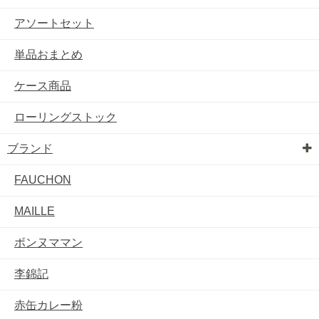
アソートセット
単品おまとめ
ケース商品
ローリングストック
ブランド
FAUCHON
MAILLE
ボンヌママン
李錦記
赤缶カレー粉